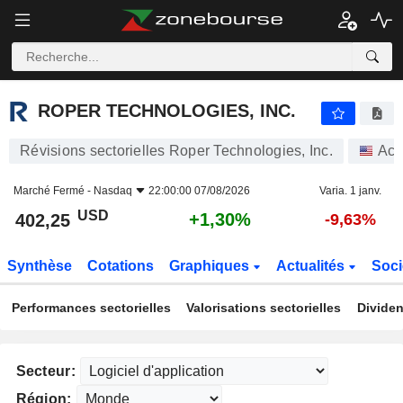
ROPER TECHNOLOGIES, INC.
402,25
$
+1,30%
ROPER TECHNOLOGIES, INC.
Révisions sectorielles Roper Technologies, Inc.
Act
Marché Fermé -
Nasdaq
22:00:00 07/08/2026
Varia. 1 janv.
USD
+1,30%
402,25
-9,63%
Synthèse
Cotations
Graphiques
Actualités
Soci
Performances sectorielles
Valorisations sectorielles
Dividen
Secteur:
Région: