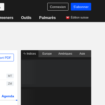
Connexion
S'abonner
reeners
Outils
Palmarès
Édition suisse
Indices
Europe
Amériques
Asie
ort PDF
MT
ZM
Agenda
Secteur
Dérivés
Fonds et ETFs