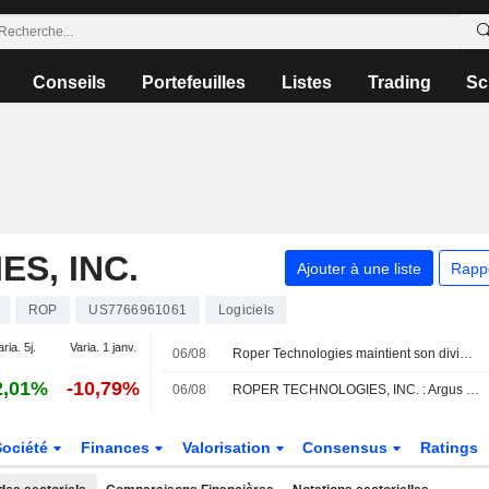
Conseils
Portefeuilles
Listes
Trading
Sc
S, INC.
Ajouter à une liste
Rapp
ROP
US7766961061
Logiciels
aria. 5j.
Varia. 1 janv.
06/08
Roper Technologies maintient son dividende trimestriel à 0,91 $ par action, payable le 21 octobre aux actionnaires inscrits au 2 octobre
2,01%
-10,79%
06/08
ROPER TECHNOLOGIES, INC. : Argus passe de neutre à achat
Société
Finances
Valorisation
Consensus
Ratings