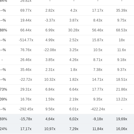
,84%
26.82x
-
-
-
-
.--%
69.77x
2.82x
4.2x
17.17x
35.39x
.--%
19.44x
-3.37x
3.87x
8.43x
9.75x
,88%
66.44x
6.99x
30.28x
56.46x
68.53x
.--%
-514.77x
4.99x
2.52x
15.87x
18x
.--%
76.76x
-22.08x
3.25x
10.5x
11.6x
-
26.46x
3.85x
4.26x
8.71x
9.18x
.--%
35.46x
2.31x
1.8x
7.38x
9.37x
.--%
-22.72x
10.32x
1.82x
14.71x
18.51x
,73%
29.31x
6.84x
6.64x
17.77x
21.86x
,09%
16.76x
1.59x
2.19x
9.35x
13.22x
.--%
-292.45x
9.56x
6.01x
-422.24x
-
,69%
-15,78x
4,64x
6,02x
-9,18x
19,69x
,24%
17,17x
10,97x
7,29x
11,84x
16,06x