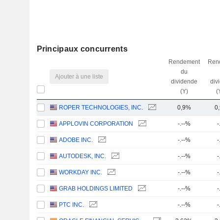
Principaux concurrents
Rendement
Ren
du
Ajouter à une liste
dividende
div
(Y)
(
ROPER TECHNOLOGIES, INC.
0,9%
0
APPLOVIN CORPORATION
-.--%
-
ADOBE INC.
-.--%
-
AUTODESK, INC.
-.--%
-
WORKDAY INC.
-.--%
-
GRAB HOLDINGS LIMITED
-.--%
-
PTC INC.
-.--%
-