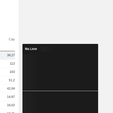
Capi.($)
Ma Liste
39,27 Md
112 Md
103 Md
51,2 Md
42,04 Md
14,97 Md
16,02 Md