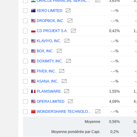
ORACLE FINANCIAL SERVICES SOFTWARE LIMITED
3,63%
3
XERO LIMITED
-.--%
-
DROPBOX, INC.
-.--%
-
CD PROJEKT S.A.
0,42%
1
KLAVIYO, INC.
-.--%
-
BOX, INC.
-.--%
-
DOXIMITY, INC.
-.--%
FIVE9, INC.
-.--%
-
ASANA, INC.
-.--%
-
PLANISWARE
1,55%
1
OPERA LIMITED
4,09%
4
WONDERSHARE TECHNOLOGY GROUP CO., LTD.
-.--%
-
Moyenne
0,56%
0
Moyenne pondérée par Capi.
0,2%
0