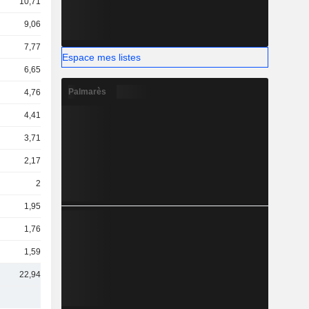
10,71 Md
9,06 Md
7,77 Md
Espace mes listes
6,65 Md
Palmarès
4,76 Md
4,41 Md
3,71 Md
2,17 Md
2 Md
1,95 Md
1,76 Md
1,59 Md
22,94 Md