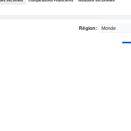
des sectoriels
Comparaisons Financières
Notations sectorielles
Région: