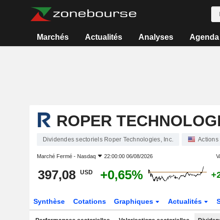
Marchés
Actualités
Analyses
Agenda
ROPER TECHNOLOGIE
Dividendes sectoriels Roper Technologies, Inc.
Actions
Marché Fermé -
Nasdaq
22:00:00 06/08/2026
V
397,08
+0,65%
USD
+
Synthèse
Cotations
Graphiques
Actualités