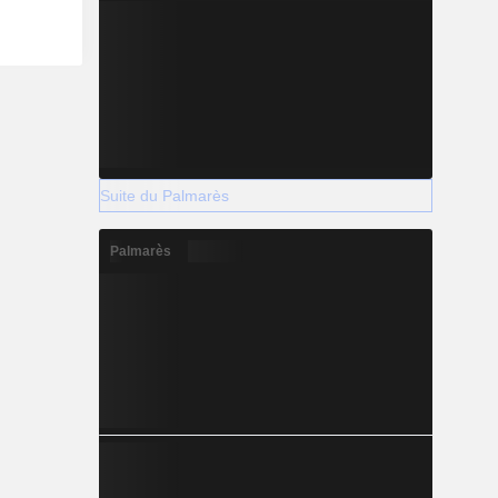
Suite du Palmarès
Palmarès