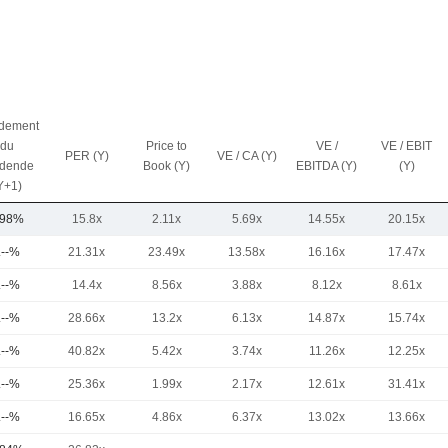
dement
du
Price to
VE /
VE / EBIT
PER (Y)
VE / CA (Y)
idende
Book (Y)
EBITDA (Y)
(Y)
Y+1)
,98%
15.8x
2.11x
5.69x
14.55x
20.15x
.--%
21.31x
23.49x
13.58x
16.16x
17.47x
.--%
14.4x
8.56x
3.88x
8.12x
8.61x
.--%
28.66x
13.2x
6.13x
14.87x
15.74x
.--%
40.82x
5.42x
3.74x
11.26x
12.25x
.--%
25.36x
1.99x
2.17x
12.61x
31.41x
.--%
16.65x
4.86x
6.37x
13.02x
13.66x