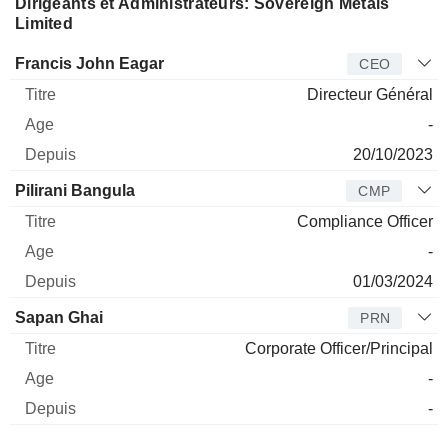
Dirigeants et Administrateurs: Sovereign Metals
Limited
Dirigeant
Titre
Age
Depuis
Francis John Eagar
CEO
Directeur Général
-
20/10/2023
Pilirani Bangula
CMP
Compliance Officer
-
01/03/2024
Sapan Ghai
PRN
Corporate Officer/Principal
-
-