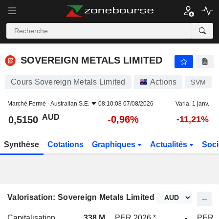
SOVEREIGN METALS LIMITED
0,5150
$
-0,96%
SOVEREIGN METALS LIMITED
Cours Sovereign Metals Limited
Actions
SVM
Marché Fermé -
Australian S.E.
08:10:08 07/08/2026
Varia. 1 janv.
AUD
-0,96%
0,5150
-11,21%
Synthèse
Cotations
Graphiques
Actualités
Soci
Valorisation: Sovereign Metals Limited
Capitalisation
338 M
PER 2026 *
-
PER 2