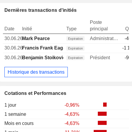
Dernières transactions d'initiés
Poste
Date
Initié
Type
principal
Qua
30.06.26
Mark Pearce
Administrateur
-40
Expiration
30.06.26
Francis Frank Eagar
-1 1
Expiration
30.06.26
Benjamin Stoikovich
Président
-90
Expiration
Historique des transactions
Cotations et Performances
1 jour
-0,96%
1 semaine
-4,63%
Mois en cours
-4,63%