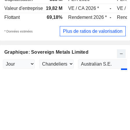
Valeur d'entreprise
19,82 M
VE / CA 2026 *
-
VE / 
Flottant
69,18%
Rendement 2026 *
-
Rende
Plus de ratios de valorisation
* Données estimées
Graphique: Sovereign Metals Limited