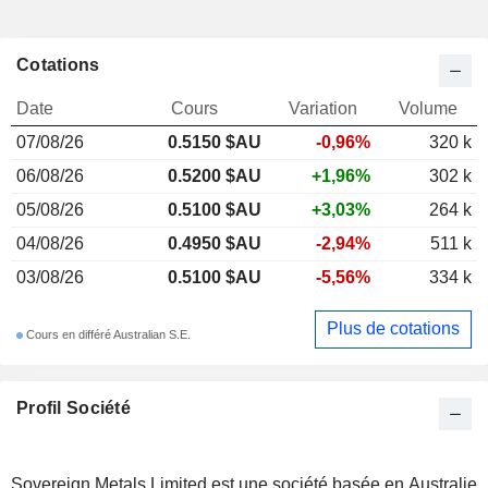
Cotations
Date
Cours
Variation
Volume
07/08/26
0.515
0 $AU
-0,96%
320 k
06/08/26
0.5200 $AU
+1,96%
302 k
05/08/26
0.5100 $AU
+3,03%
264 k
04/08/26
0.4950 $AU
-2,94%
511 k
03/08/26
0.5100 $AU
-5,56%
334 k
Plus de cotations
Cours en différé Australian S.E.
Profil Société
Sovereign Metals Limited est une société basée en Australie