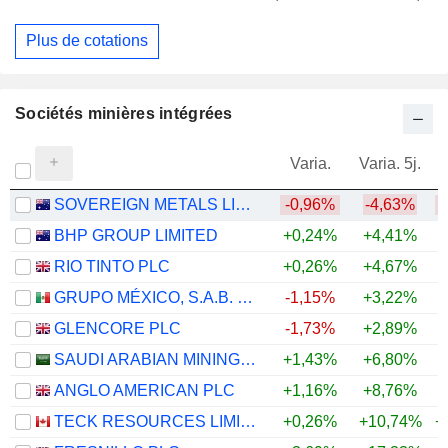
Plus de cotations
Sociétés minières intégrées
Varia.
Varia. 5j.
SOVEREIGN METALS LIMITED
-0,96%
-4,63%
BHP GROUP LIMITED
+0,24%
+4,41%
+
RIO TINTO PLC
+0,26%
+4,67%
+
GRUPO MÉXICO, S.A.B. DE C.V.
-1,15%
+3,22%
+
GLENCORE PLC
-1,73%
+2,89%
+
SAUDI ARABIAN MINING COMPANY (MAADEN)
+1,43%
+6,80%
+
ANGLO AMERICAN PLC
+1,16%
+8,76%
+
TECK RESOURCES LIMITED
+0,26%
+10,74%
+