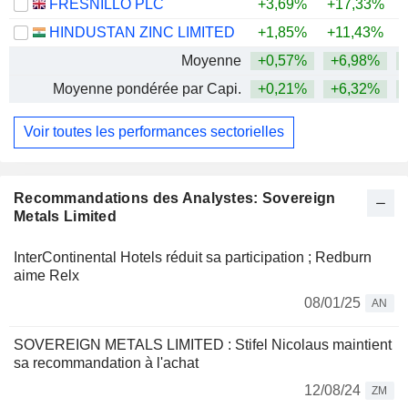
FRESNILLO PLC
+3,69%
+17,33%
+
HINDUSTAN ZINC LIMITED
+1,85%
+11,43%
+
Moyenne
+0,57%
+6,98%
+
Moyenne pondérée par Capi.
+0,21%
+6,32%
+
Voir toutes les performances sectorielles
Recommandations des Analystes: Sovereign
Metals Limited
InterContinental Hotels réduit sa participation ; Redburn
aime Relx
08/01/25
AN
SOVEREIGN METALS LIMITED : Stifel Nicolaus maintient
sa recommandation à l'achat
12/08/24
ZM