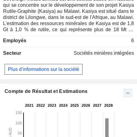
qui se concentre sur le développement de son projet Kasiya
Rutile-Graphite (Kasiya) au Malawi. Kasiya est situé dans le
district de Lilongwe, dans le sud-est de l'Afrique, au Malawi.
L'estimation des ressources minérales de Kasiya est de 1,8
Gt à 1,0 % de rutile, ce qui représente plus de 18 Mt de
tonnes de rutile naturel contenu. L'ERM comporte de vastes
Employés
6
zones de rutile à très haute teneur, qui se trouvent de façon
contiguë sur une très grande superficie de plus de 200
Secteur
Sociétés minières intégrées
kilomètres carrés. L'estimation des ressources minérales du
sous-produit de graphite de Kasiya est de 1,8 Gt à 1,4 % de
graphite, ce qui représente plus de 24,4 Mt de tonnes de
Plus d'informations sur la société
graphite naturel contenu. Le gisement de rutile et de
graphite de Kasiya se trouve dans une région située au
nord-ouest de la capitale du Malawi, Lilongwe, appelée la
plaine de Lilongwe.
Compte de Résultat et Estimations