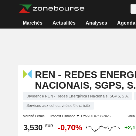
Marchés
Actualités
Analyses
Agenda
REN - REDES ENERG
NACIONAIS, SGPS, S.
Dividende REN - Redes Energéticas Nacionais, SGPS, S.A.
Services aux collectivités d'électricité
Marché Fermé -
Euronext Lisbonne
17:55:00 07/08/2026
Varia.
3,530
-0,70%
EUR
+2,