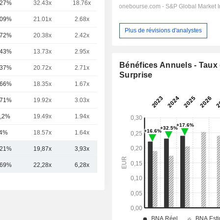
,27%
32.43x
18.76x
5.51x
,09%
21.01x
2.68x
9.02x
Plus de révisions d'analystes
,72%
20.38x
2.42x
4.21x
,43%
13.73x
2.95x
1.96x
Bénéfices Annuels - Taux
,37%
20.72x
2.71x
5.97x
Surprise
,66%
18.35x
1.67x
5.62x
,71%
19.92x
3.03x
3.23x
,2%
19.49x
1.94x
5.15x
4%
18.57x
1.64x
6.38x
,21%
19,87x
3,93x
5,14x
,69%
22,28x
6,28x
5,40x