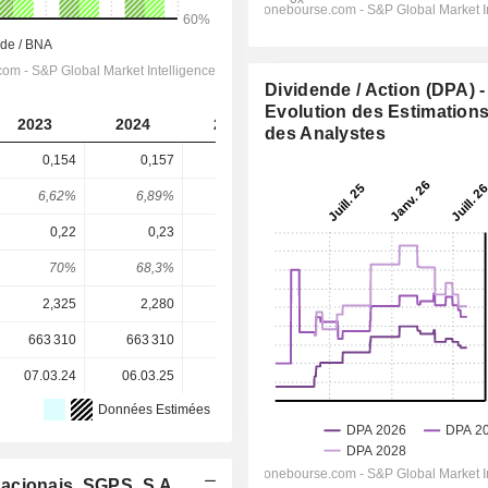
Dividende / Action (DPA) -
Evolution des Estimation
2023
2024
2025
2026
2027
des Analystes
0,154
0,157
0,16
0,1617
0,165
6,62%
6,89%
4,98%
4,58%
4,67%
0,22
0,23
0,24
0,2525
0,2396
70%
68,3%
66,7%
64%
68,9%
2,325
2,280
3,215
3,530
3,530
663 310
663 310
663 310
663 310
-
07.03.24
06.03.25
05.03.26
-
-
Données Estimées
acionais, SGPS, S.A.