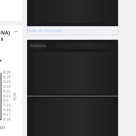
Suite du Palmarès
(BNA)
ns
Palmarès