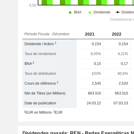
2021
2022
Période Fiscale : Décembre
2
Dividende / Action
0,154
0,154
Taux de rendement
6,05%
6,11%
2
BNA
0,15
0,17
Taux de distribution
103%
90,6%
2
Cours de référence
2,545
2,520
Nbr de Titres (en Milliers)
663 310
663 310
Date de publication
24.03.22
07.03.23
1
2
EUR en Millions
EUR
Dividendes passés: REN - Redes Energéticas N