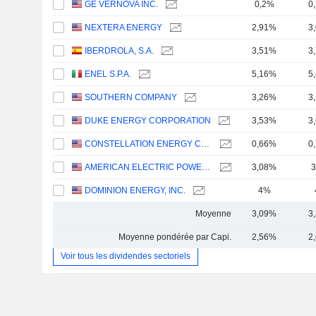
GE VERNOVA INC.
0,2%
0
NEXTERA ENERGY
2,91%
3
IBERDROLA, S.A.
3,51%
3
ENEL S.P.A.
5,16%
5
SOUTHERN COMPANY
3,26%
3
DUKE ENERGY CORPORATION
3,53%
3
CONSTELLATION ENERGY CORPORATION
0,66%
0
AMERICAN ELECTRIC POWER COMPANY, INC.
3,08%
3
DOMINION ENERGY, INC.
4%
Moyenne
3,09%
3
Moyenne pondérée par Capi.
2,56%
2
Voir tous les dividendes sectoriels