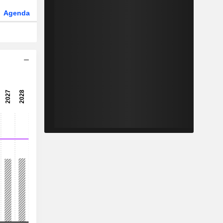
Agenda
Secteur
Dérivés
Fonds et ETFs