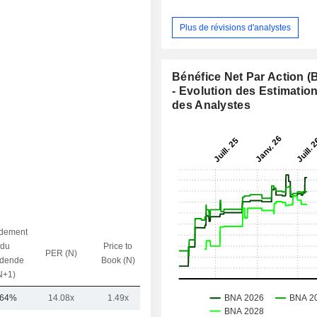
Plus de révisions d'analystes
Bénéfice Net Par Action 
- Evolution des Estimatio
des Analystes
dement
du
Price to
PER (N)
VE / CA (N)
idende
Book (N)
N+1)
,64%
14.08x
1.49x
4.32x