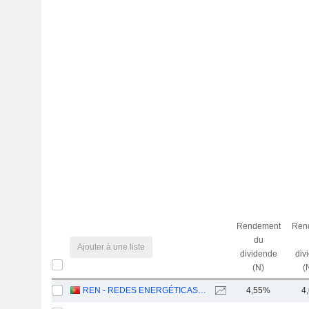
Rendement
Ren
du
Ajouter à une liste
dividende
div
(N)
(
REN - REDES ENERGÉTICAS NACIONAIS, SGPS, S.A.
4,55%
4