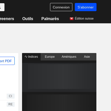
Connexion
S'abonner
reeners
Outils
Palmarès
Édition suisse
Indices
Europe
Amériques
Asie
ort PDF
CI
RE