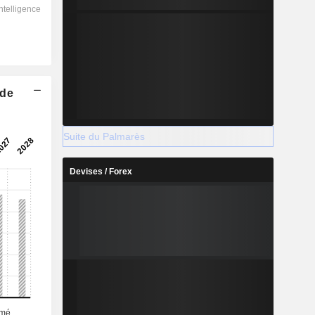
 de
Suite du Palmarès
Devises / Forex