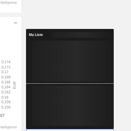
s
2028
Ma Liste
0,1661
4,71%
0,2281
72,8%
3,530
-
-