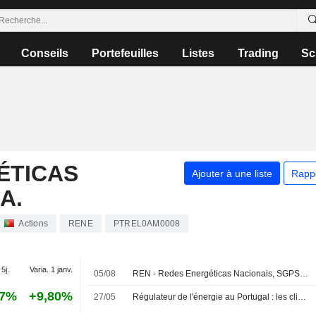
Conseils
Portefeuilles
Listes
Trading
Sc
ÉTICAS
Ajouter à une liste
Rapp
A.
Actions
RENE
PTREL0AM0008
 5j.
Varia. 1 janv.
05/08
REN - Redes Energéticas Nacionais, SGPS, S.A. publie ses résultats pour le premier semestre clos le 30 juin 2026
17%
+9,80%
27/05
Régulateur de l'énergie au Portugal : les clients n'ont pas droit à une indemnisation automatique pour le black-out de 2025