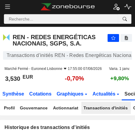
REN - REDES ENERGÉTICAS NACIONAIS, SGPS, S.A.
3,530
€
-0,70%
REN - REDES ENERGÉTICAS
NACIONAIS, SGPS, S.A.
Transactions d'initiés REN - Redes Energéticas Nacionai
Marché Fermé -
Euronext Lisbonne
17:55:00 07/08/2026
Varia. 1 janv.
EUR
-0,70%
3,530
+9,80%
Synthèse
Cotations
Graphiques
Actualités
Soci
Profil
Gouvernance
Actionnariat
Transactions d'initiés
Historique des transactions d'initiés