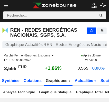
REN - REDES ENERGÉTICAS NACIONAIS, SGPS, S.A.
3,555
€
+1,86%
REN - REDES ENERGÉTICAS
NACIONAIS, SGPS, S.A.
Graphique Actualités REN - Redes Energéticas Nacionais
Marché Fermé -
Euronext Lisbonne
Après clôture
17:55:00 06/08/2026
21:59:50
EUR
+1,86%
3,555
3,555
0,00%
Synthèse
Cotations
Graphiques
Actualités
Soci
Analyse Technique
Graphique Statique
Graphique Total Re