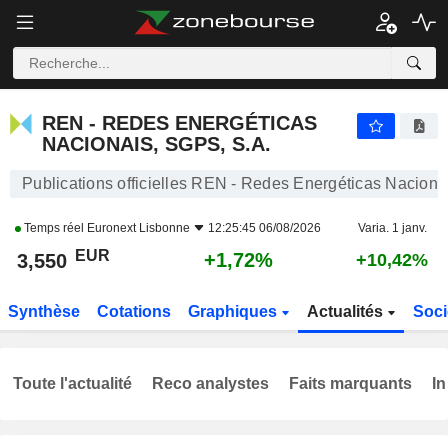
REN - REDES ENERGÉTICAS NACIONAIS, SGPS, S.A.
3,550
€
+1,72%
REN - REDES ENERGÉTICAS
NACIONAIS, SGPS, S.A.
Publications officielles REN - Redes Energéticas Naciona
Temps réel
Euronext Lisbonne
12:25:45 06/08/2026
Varia. 1 janv.
EUR
+1,72%
3,550
+10,42%
Synthèse
Cotations
Graphiques
Actualités
Soci
Toute l'actualité
Reco analystes
Faits marquants
In