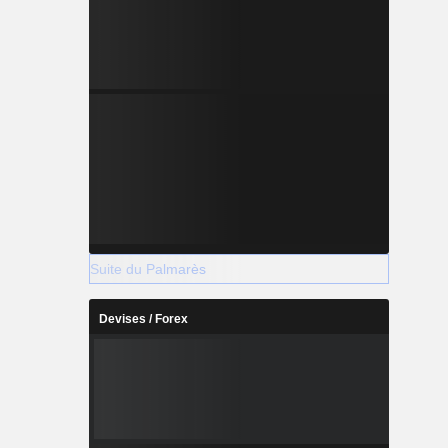
Suite du Palmarès
Devises / Forex