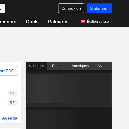
Connexion
S'abonner
reeners
Outils
Palmarès
Édition suisse
Indices
Europe
Amériques
Asie
ort PDF
MT
RE
Agenda
Secteur
Dérivés
Fonds et ETFs