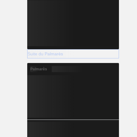
Suite du Palmarès
Palmarès