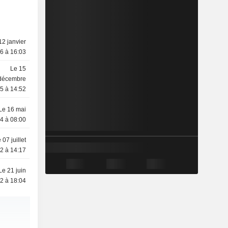
12 janvier
6 à 16:03
Le 15
décembre
5 à 14:52
Le 16 mai
4 à 08:00
 07 juillet
2 à 14:17
Le 21 juin
2 à 18:04