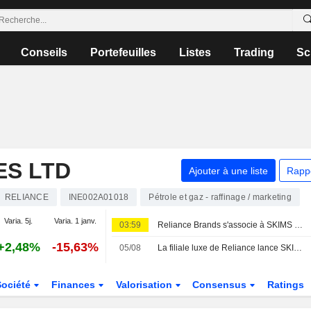
Conseils
Portefeuilles
Listes
Trading
Sc
ES LTD
Ajouter à une liste
Rapp
RELIANCE
INE002A01018
Pétrole et gaz - raffinage / marketing
Varia. 5j.
Varia. 1 janv.
03:59
Reliance Brands s'associe à SKIMS pour lancer la marque en Inde
+2,48%
-15,63%
05/08
La filiale luxe de Reliance lance SKIMS, la marque de Kim Kardashian, en Inde
Société
Finances
Valorisation
Consensus
Ratings