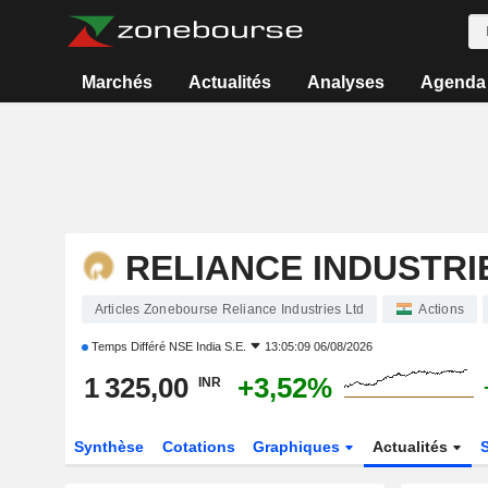
Marchés
Actualités
Analyses
Agenda
RELIANCE INDUSTRI
Articles Zonebourse Reliance Industries Ltd
Actions
Temps Différé
NSE India S.E.
13:05:09 06/08/2026
1 325,00
+3,52%
INR
Synthèse
Cotations
Graphiques
Actualités