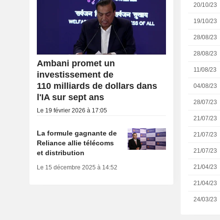
20/10/23
19/10/23
28/08/23
28/08/23
Ambani promet un
11/08/23
investissement de
110 milliards de dollars dans
04/08/23
l'IA sur sept ans
28/07/23
Le 19 février 2026 à 17:05
21/07/23
La formule gagnante de
21/07/23
Reliance allie télécoms
21/07/23
et distribution
21/04/23
Le 15 décembre 2025 à 14:52
21/04/23
24/03/23