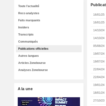
Publicat
Toute l'actualité
Reco analystes
16/01/25
Faits marquants
16/01/25
Insiders
14/10/24
Transcripts
14/10/24
Communiqués
05/08/24
Publications officielles
19/07/24
Autres langues
19/07/24
Articles Zonebourse
22/04/24
Analyses Zonebourse
22/04/24
19/01/24
A la une
18/01/24
27/10/23