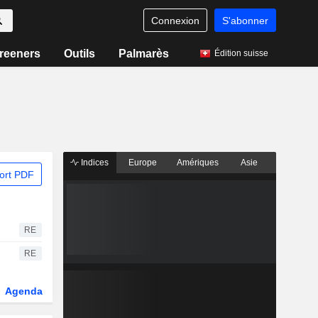
Connexion
S'abonner
reeners
Outils
Palmarès
Édition suisse
Indices
Europe
Amériques
Asie
ort PDF
RE
RE
Agenda
Secteur
Dérivés
Fonds et ETFs