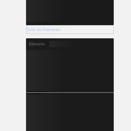
Suite du Palmarès
Palmarès