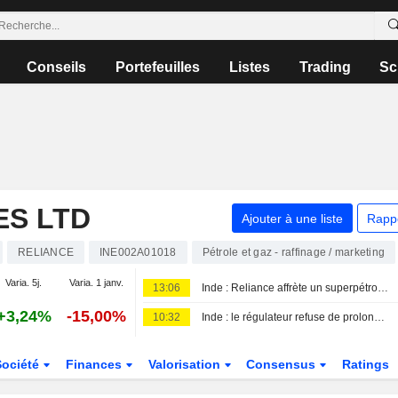
Conseils
Portefeuilles
Listes
Trading
Sc
ES LTD
Ajouter à une liste
Rapp
RELIANCE
INE002A01018
Pétrole et gaz - raffinage / marketing
Varia. 5j.
Varia. 1 janv.
13:06
Inde : Reliance affrète un superpétrolier à un prix record pour charger du brut irakien
+3,24%
-15,00%
10:32
Inde : le régulateur refuse de prolonger le délai pour l'étiquetage " boisson énergisante », au grand dam des industriels
Société
Finances
Valorisation
Consensus
Ratings