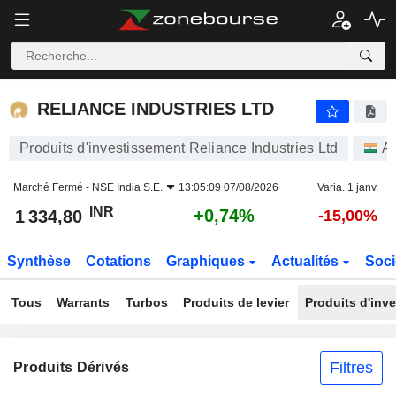
RELIANCE INDUSTRIES LTD
1 334,80
₹
+0,74%
RELIANCE INDUSTRIES LTD
Produits d'investissement Reliance Industries Ltd
Ac
Marché Fermé -
NSE India S.E.
13:05:09 07/08/2026
Varia. 1 janv.
INR
+0,74%
1 334,80
-15,00%
Synthèse
Cotations
Graphiques
Actualités
Soci
Tous
Warrants
Turbos
Produits de levier
Produits d'inv
Filtres
Produits Dérivés