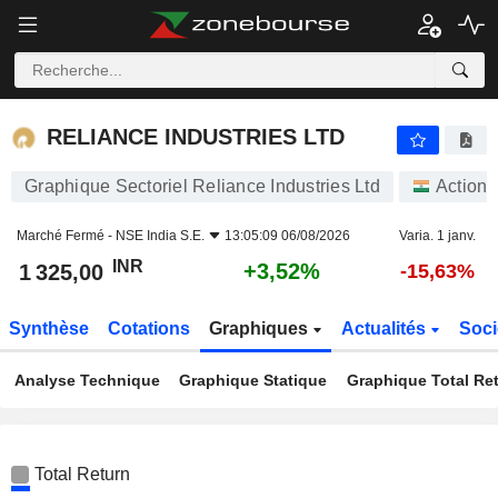
RELIANCE INDUSTRIES LTD
1 325,00
₹
+3,52%
RELIANCE INDUSTRIES LTD
Graphique Sectoriel Reliance Industries Ltd
Actions
Marché Fermé -
NSE India S.E.
13:05:09 06/08/2026
Varia. 1 janv.
INR
+3,52%
1 325,00
-15,63%
Synthèse
Cotations
Graphiques
Actualités
Soci
Analyse Technique
Graphique Statique
Graphique Total Re
Total Return