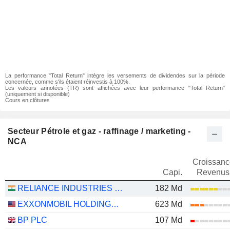
La performance "Total Return" intègre les versements de dividendes sur la période
concernée, comme s'ils étaient réinvestis à 100%.
Les valeurs annotées (TR) sont affichées avec leur performance "Total Return"
(uniquement si disponible)
Cours en clôtures
Secteur Pétrole et gaz - raffinage / marketing -
NCA
Croissanc
Capi.
Revenus
RELIANCE INDUSTRIES LTD
182 Md
EXXONMOBIL HOLDINGS CORPORATION
623 Md
BP PLC
107 Md