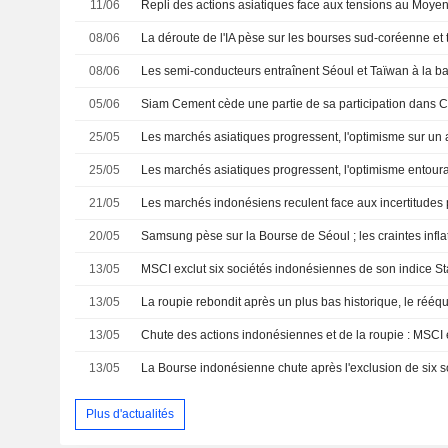
11/06
08/06
08/06
05/06
25/05
25/05
21/05
20/05
13/05
13/05
13/05
13/05
Plus d'actualités