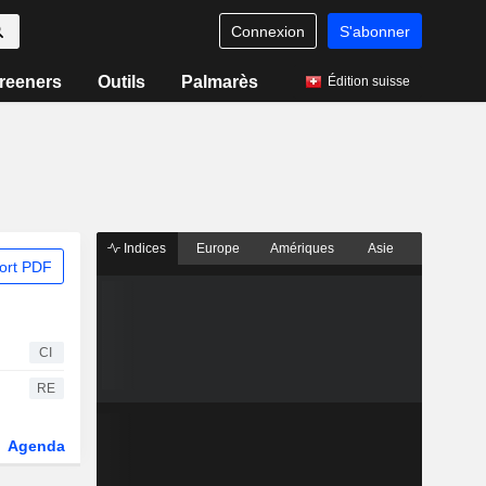
Connexion
S'abonner
reeners
Outils
Palmarès
Édition suisse
Indices
Europe
Amériques
Asie
ort PDF
CI
RE
Agenda
Secteur
Fonds et ETFs