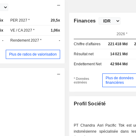
5x
PER 2027 *
20,5x
Finances
6x
VE / CA 2027 *
1,06x
2026 *
-
Rendement 2027 *
-
Chiffre d'affaires
221 418 Md
Résultat net
14 021 Md
Plus de ratios de valorisation
Endettement Net
42 984 Md
Plus de données
* Données
estimées
financières
Profil Société
PT Chandra Asri Pacific Tbk est u
indonésienne spécialisée dans les