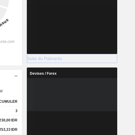
Suite du Palmarès
Devises / Forex
s
at
CUMULER
3
 230,00
IDR
 253,33
IDR