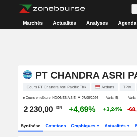
Marchés
Actualités
Analyses
Agenda
PT CHANDRA ASRI P
Cours PT Chandra Asri Pacific Tbk
Actions
TPIA
Cours en clôture
INDONESIA S.E.
07/08/2026
Varia. 5j.
Varia.
2 230,00
+4,69%
IDR
+3,24%
-68
Synthèse
Cotations
Graphiques
Actualités