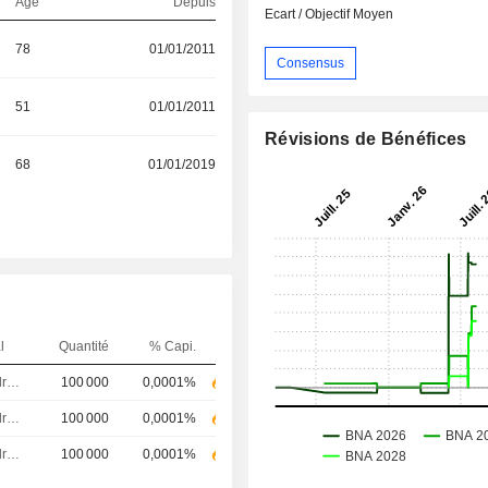
Age
Depuis
Ecart / Objectif Moyen
78
01/01/2011
Consensus
51
01/01/2011
Révisions de Bénéfices
68
01/01/2019
l
Quantité
% Capi.
Dirigeant / cadre principal
100 000
0,0001%
Dirigeant / cadre principal
100 000
0,0001%
Dirigeant / cadre principal
100 000
0,0001%