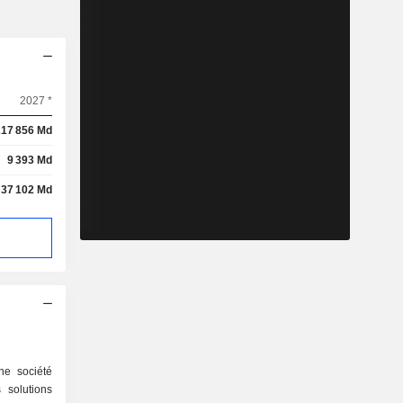
2027 *
217 856 Md
9 393 Md
37 102 Md
ne société
 solutions