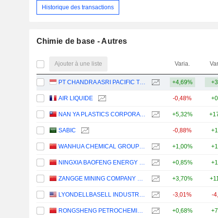
Historique des transactions
Chimie de base - Autres
Ajouter à une liste
Varia.
Var
PT CHANDRA ASRI PACIFIC TBK
+4,69%
+3
AIR LIQUIDE
-0,48%
+0
NAN YA PLASTICS CORPORATION
+5,32%
+1
SABIC
-0,88%
+1
WANHUA CHEMICAL GROUP CO., LTD.
+1,00%
+1
NINGXIA BAOFENG ENERGY GROUP CO., LTD.
+0,85%
+1
ZANGGE MINING COMPANY LIMITED
+3,70%
+1
LYONDELLBASELL INDUSTRIES N.V.
-3,01%
-4
RONGSHENG PETROCHEMICAL CO., LTD.
+0,68%
+7