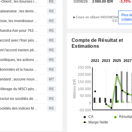
Repli des actions asiatiques face aux tensions au Moyen-Orient ; les bourses indonésiennes reculent
RE
03/08/26
2 080.00 IDR
-3,70%
chimiques en aval.
La déroute de l'IA pèse sur les bourses sud-coréenne et taiwanaise ; les devises asiatiques s'affaiblissent
RE
Plus d
Cours en clôture INDONESIA
cotati
S.E.
Les semi-conducteurs entraînent Séoul et Taïwan à la baisse, les investisseurs débouclant leurs positions sur l'IA
RE
Siam Cement cède une partie de sa participation dans Chandra Asri pour 763 millions de dollars
RE
Compte de Résultat et
Les marchés asiatiques progressent, l'optimisme sur un accord avec l'Iran pèse sur le dollar et le pétrole
RE
Estimations
Les marchés asiatiques progressent, l'optimisme entourant l'accord iranien pèse sur le dollar et le pétrole
RE
Les marchés indonésiens reculent face aux incertitudes politiques, les actions asiatiques portées par Nvidia
RE
Samsung pèse sur la Bourse de Séoul ; les craintes inflationnistes et la hausse des rendements pénalisent les actions asiatiques
RE
MSCI exclut six sociétés indonésiennes de son indice Standard ; aucune nouvelle admission
MT
La roupie rebondit après un plus bas historique, le rééquilibrage du MSCI pèse sur Jakarta
RE
Chute des actions indonésiennes et de la roupie : MSCI exclut six sociétés de son indice
RE
La Bourse indonésienne chute après l'exclusion de six sociétés des indices MSCI
RE