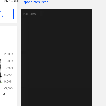
336 732 400
Espace mes listes
e
Palmarès
ons