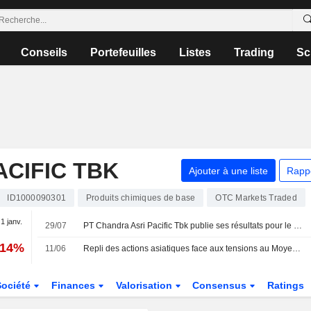
Conseils
Portefeuilles
Listes
Trading
Sc
ACIFIC TBK
Ajouter à une liste
Rapp
ID1000090301
Produits chimiques de base
OTC Markets Traded
 1 janv.
29/07
PT Chandra Asri Pacific Tbk publie ses résultats pour le premier semestre clos le 30 juin 2026
,14%
11/06
Repli des actions asiatiques face aux tensions au Moyen-Orient ; les bourses indonésiennes reculent
Société
Finances
Valorisation
Consensus
Ratings