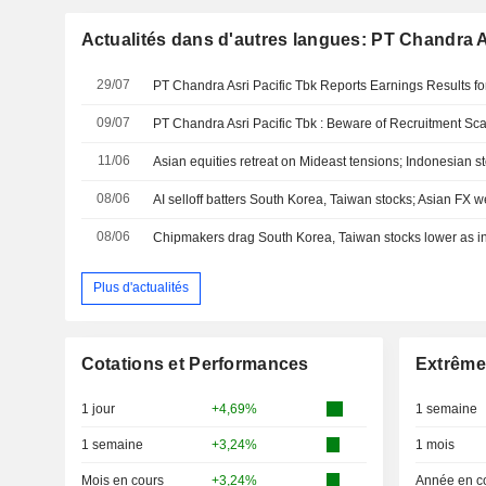
Actualités dans d'autres langues: PT Chandra A
29/07
09/07
11/06
Asian equities retreat on Mideast tensions; Indonesian st
08/06
AI selloff batters South Korea, Taiwan stocks; Asian FX 
08/06
Chipmakers drag South Korea, Taiwan stocks lower as in
Plus d'actualités
Cotations et Performances
Extrême
1 jour
+4,69%
1 semaine
1 semaine
+3,24%
1 mois
Mois en cours
+3,24%
Année en c