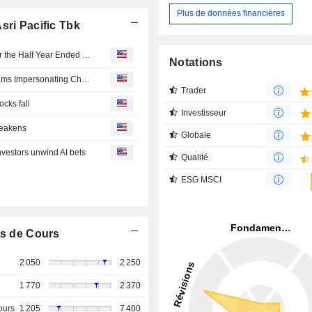
Plus de données financières
sri Pacific Tbk
PT Chandra Asri Pacific Tbk Reports Earnings Results for the Half Year Ended June 30, 2026
Notations
PT Chandra Asri Pacific Tbk : Beware of Recruitment Scams Impersonating Chandra Asri Group
Trader
ocks fall
Investisseur
weakens
Globale
vestors unwind AI bets
Qualité
ESG MSCI
s de Cours
2 050
2 250
1 770
2 370
ours
1 205
7 400