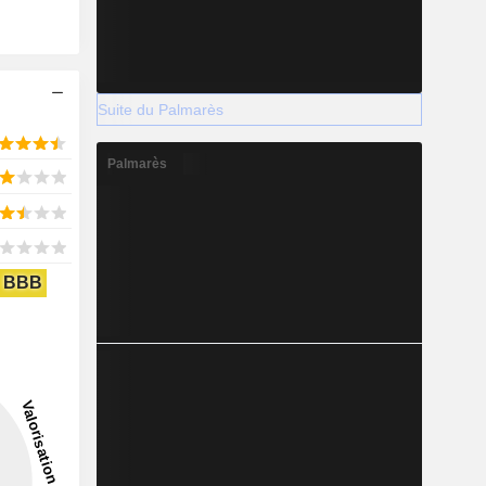
Suite du Palmarès
Palmarès
BBB