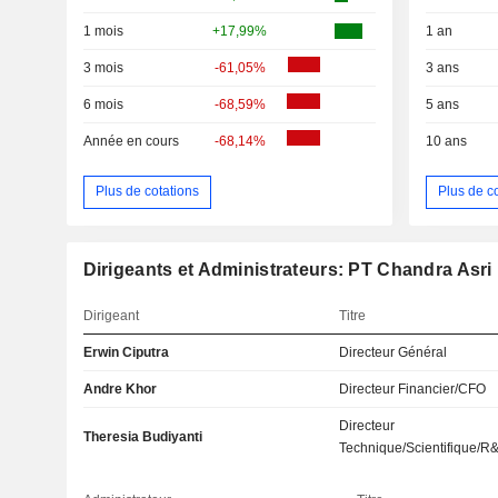
1 mois
+17,99%
1 an
3 mois
-61,05%
3 ans
6 mois
-68,59%
5 ans
Année en cours
-68,14%
10 ans
Plus de cotations
Plus de c
Dirigeants et Administrateurs: PT Chandra Asri 
Dirigeant
Titre
Erwin Ciputra
Directeur Général
Andre Khor
Directeur Financier/CFO
Directeur
Theresia Budiyanti
Technique/Scientifique/R