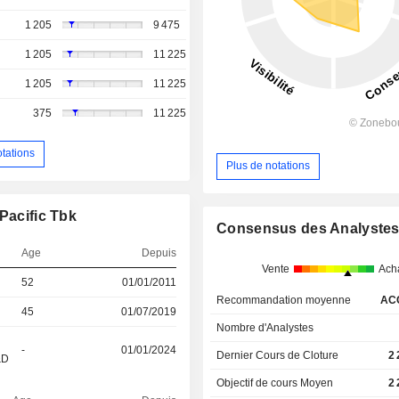
1 205
9 475
1 205
11 225
1 205
11 225
375
11 225
otations
Plus de notations
Pacific Tbk
Consensus des Analyste
Age
Depuis
Vente
Ach
52
01/01/2011
Recommandation moyenne
AC
45
01/07/2019
Nombre d'Analystes
-
01/01/2024
Dernier Cours de Cloture
2
&D
Objectif de cours Moyen
2