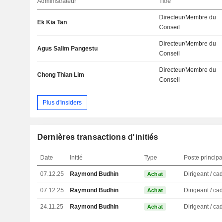
Administrateur
Titre
Directeur/Membre du
Ek Kia Tan
Conseil
Directeur/Membre du
Agus Salim Pangestu
Conseil
Directeur/Membre du
Chong Thian Lim
Conseil
Plus d'insiders
Dernières transactions d'initiés
Date
Initié
Type
Poste principa
07.12.25
Raymond Budhin
Achat
07.12.25
Raymond Budhin
Achat
24.11.25
Raymond Budhin
Achat