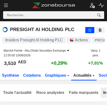
PRESIGHT AI HOLDING PLC
3,510
AED
+0,29%
PRESIGHT AI HOLDING PLC
Insiders Presight AI Holding PLC
Actions
PRESI
Marché Fermé -
Abu Dhabi Securities Exchange
Varia. 1
12:55:00 10/08/2026
janv.
AED
+0,29%
3,510
+7,01%
Synthèse
Cotations
Graphiques
Actualités
Soci
Toute l'actualité
Reco analystes
Faits marquants
In