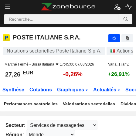
POSTE ITALIANE S.P.A.
27,26
€
-0,26%
POSTE ITALIANE S.P.A.
Notations sectorielles Poste Italiane S.p.A.
Actions
Marché Fermé -
Borsa Italiana
17:45:00 07/08/2026
Varia. 1 janv.
EUR
-0,26%
27,26
+26,91%
Synthèse
Cotations
Graphiques
Actualités
Soci
Performances sectorielles
Valorisations sectorielles
Dividen
Secteur:
Région: