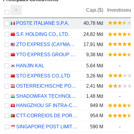
Capi.($)
Investisseur
POSTE ITALIANE S.P.A.
40,78 Md
S.F. HOLDING CO., LTD.
24,82 Md
ZTO EXPRESS (CAYMAN) INC.
17,91 Md
YTO EXPRESS GROUP CO.,LTD.
9,38 Md
HANJIN KAL
5,64 Md
-
STO EXPRESS CO.,LTD
3,26 Md
OSTERREICHISCHE POST AG
2,41 Md
SHADOWFAX TECHNOLOGIES LIMITED
1,48 Md
-
HANGZHOU SF INTRA-CITY INDUSTRIAL CO., LTD.
949 M
CTT-CORREIOS DE PORTUGAL, S.A.
954 M
SINGAPORE POST LIMITED
590 M
-