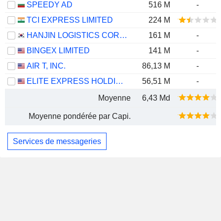
SPEEDY AD
516 M
-
TCI EXPRESS LIMITED
224 M
HANJIN LOGISTICS CORPORATION
161 M
-
BINGEX LIMITED
141 M
-
AIR T, INC.
86,13 M
-
ELITE EXPRESS HOLDING INC.
56,51 M
-
Moyenne
6,43 Md
Moyenne pondérée par Capi.
Services de messageries