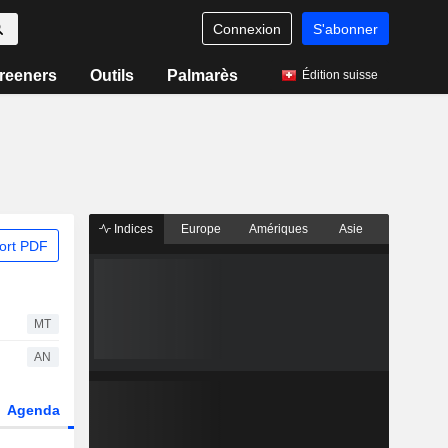
Connexion
S'abonner
reeners
Outils
Palmarès
Édition suisse
Indices
Europe
Amériques
Asie
ort PDF
MT
AN
Agenda
Secteur
Dérivés
Fonds et ETFs