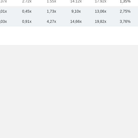
.37x
2.72x
1.55x
14.12x
17.92x
1,35%
,01x
0,45x
1,73x
9,10x
13,06x
2,75%
,03x
0,91x
4,27x
14,66x
19,82x
3,76%