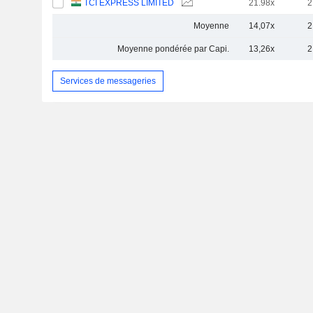
TCI EXPRESS LIMITED
21.98x
2
Moyenne
14,07x
2
Moyenne pondérée par Capi.
13,26x
2
Services de messageries