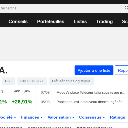
Conseils
Portefeuilles
Listes
Trading
Sc
A.
Ajouter à une liste
Rapp
PST
IT0003796171
Frêt aérien et logistique
 5j.
Varia. 1 janv.
07/08
Moody's place Telecom Italia sous revue pour une possible amélioration de sa note après l'approbation de l'offre de Poste Italiane
01%
+26,91%
05/08
Pantaleoni est le nouveau directeur général de PagoPA
Société
Finances
Valorisation
Consensus
Ratings