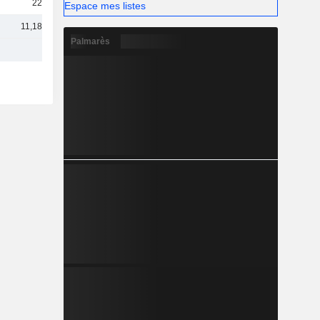
224 M
Espace mes listes
11,18 Md
Palmarès