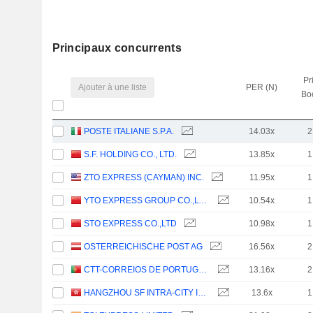
Principaux concurrents
Pr
Ajouter à une liste
PER (N)
Bo
POSTE ITALIANE S.P.A.
14.03x
2
S.F. HOLDING CO., LTD.
13.85x
1
ZTO EXPRESS (CAYMAN) INC.
11.95x
1
YTO EXPRESS GROUP CO.,LTD.
10.54x
1
STO EXPRESS CO.,LTD
10.98x
1
OSTERREICHISCHE POST AG
16.56x
2
CTT-CORREIOS DE PORTUGAL, S.A.
13.16x
2
HANGZHOU SF INTRA-CITY INDUSTRIAL CO., LTD.
13.6x
1