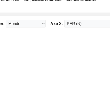
des sectoriels
Comparaisons Financières
Notations sectorielles
on:
Axe X: