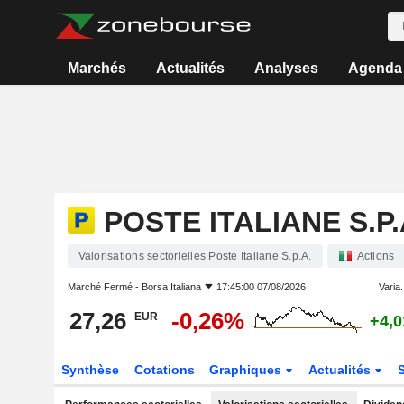
Marchés
Actualités
Analyses
Agenda
POSTE ITALIANE S.P.
Valorisations sectorielles Poste Italiane S.p.A.
Actions
Marché Fermé -
Borsa Italiana
17:45:00 07/08/2026
Varia.
27,26
-0,26%
EUR
+4,
Synthèse
Cotations
Graphiques
Actualités