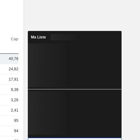
Ma Liste
Capi.($)
40,76 Md
24,82 Md
17,91 Md
9,38 Md
3,26 Md
2,41 Md
954 M
949 M