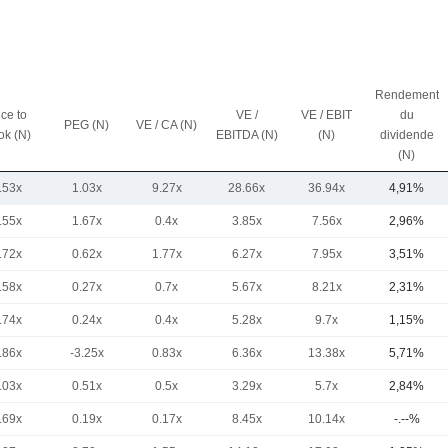
Rendement
ice to
VE /
VE / EBIT
du
PEG (N)
VE / CA (N)
ok (N)
EBITDA (N)
(N)
dividende
(N)
.53x
1.03x
9.27x
28.66x
36.94x
4,91%
.55x
1.67x
0.4x
3.85x
7.56x
2,96%
.72x
0.62x
1.77x
6.27x
7.95x
3,51%
.58x
0.27x
0.7x
5.67x
8.21x
2,31%
.74x
0.24x
0.4x
5.28x
9.7x
1,15%
.86x
-3.25x
0.83x
6.36x
13.38x
5,71%
.03x
0.51x
0.5x
3.29x
5.7x
2,84%
.69x
0.19x
0.17x
8.45x
10.14x
-.--%