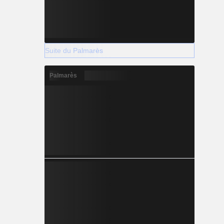
Suite du Palmarès
Palmarès