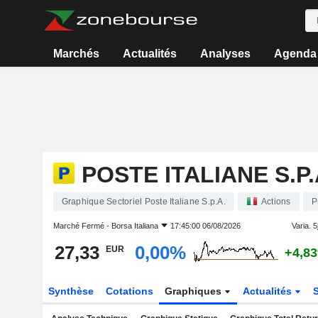
Marchés
Actualités
Analyses
Agenda
POSTE ITALIANE S.P.
Graphique Sectoriel Poste Italiane S.p.A.
Actions
P
Marché Fermé -
Borsa Italiana
17:45:00 06/08/2026
Varia. 5j
27,33
0,00%
EUR
+4,8
Synthèse
Cotations
Graphiques
Actualités