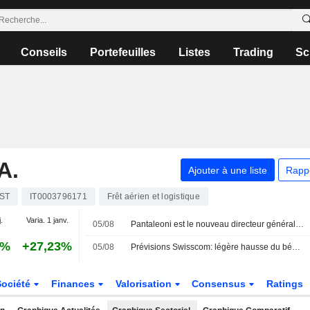
Conseils
Portefeuilles
Listes
Trading
Sc
A.
Ajouter à une liste
Rapp
ST
IT0003796171
Frêt aérien et logistique
.
Varia. 1 janv.
05/08
Pantaleoni est le nouveau directeur général de PagoPA
3%
+27,23%
05/08
Prévisions Swisscom: légère hausse du bénéfice attendue au premier semestre
Société
Finances
Valorisation
Consensus
Ratings