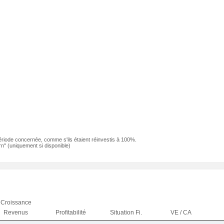
ériode concernée, comme s'ils étaient réinvestis à 100%.
n" (uniquement si disponible)
Croissance
Revenus
Profitabilité
Situation Fi.
VE / CA