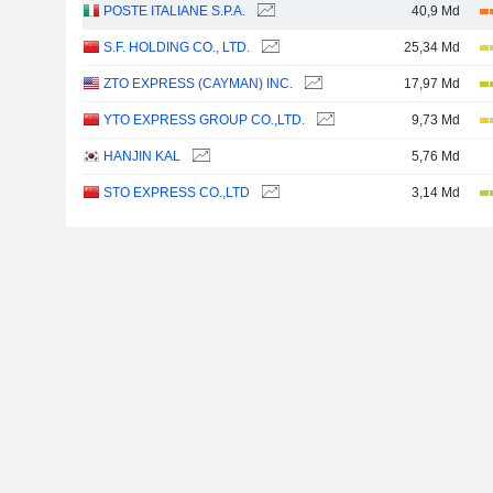
POSTE ITALIANE S.P.A.
40,9 Md
S.F. HOLDING CO., LTD.
25,34 Md
ZTO EXPRESS (CAYMAN) INC.
17,97 Md
YTO EXPRESS GROUP CO.,LTD.
9,73 Md
HANJIN KAL
5,76 Md
STO EXPRESS CO.,LTD
3,14 Md