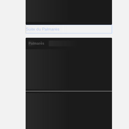
Suite du Palmarès
Palmarès