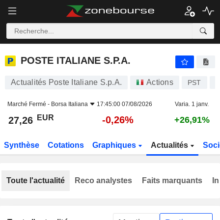
POSTE ITALIANE S.P.A.
27,26
€
-0,26%
POSTE ITALIANE S.P.A.
Actualités Poste Italiane S.p.A.
Actions
PST
I
Marché Fermé -
Borsa Italiana
17:45:00 07/08/2026
Varia. 1 janv.
EUR
-0,26%
27,26
+26,91%
Synthèse
Cotations
Graphiques
Actualités
Soci
Toute l'actualité
Reco analystes
Faits marquants
In