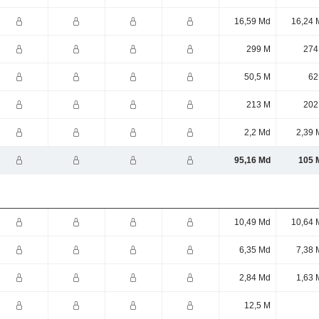
16,59 Md
16,24 
299 M
274
50,5 M
62
213 M
202
2,2 Md
2,39 
95,16 Md
105 
10,49 Md
10,64 
6,35 Md
7,38 
2,84 Md
1,63 
12,5 M