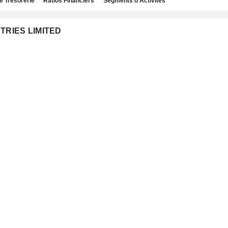
e Trésorerie
Ratios Financiers
Segments d'Activités
STRIES LIMITED