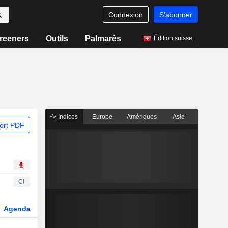
Connexion
S'abonner
reeners
Outils
Palmarès
Édition suisse
Indices
Europe
Amériques
Asie
ort PDF
CI
Agenda
Secteur
Dérivés
Fonds et ETFs