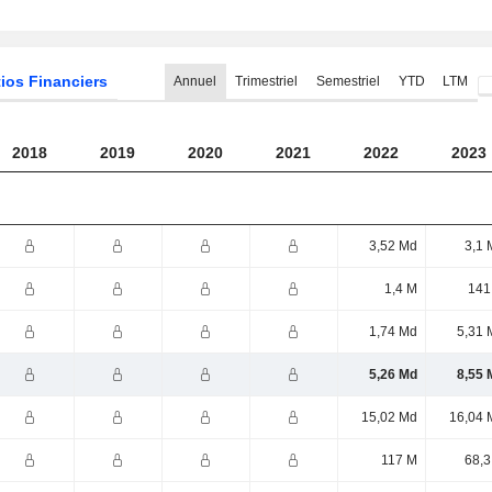
ios Financiers
Annuel
Trimestriel
Semestriel
YTD
LTM
2018
2019
2020
2021
2022
2023
3,52 Md
3,1 
1,4 M
141
1,74 Md
5,31 
5,26 Md
8,55 
15,02 Md
16,04 
117 M
68,3