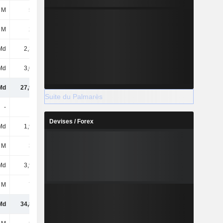
 M
575 M
867 M
918 M
 M
283 M
304 M
344 M
Md
2,33 Md
2,84 Md
3,39 Md
Md
3,08 Md
3,35 Md
3,5 Md
Md
27,98 Md
32,9 Md
35,85 Md
Suite du Palmarès
-
-
-
-
Devises / Forex
Md
1,94 Md
2,2 Md
2,19 Md
 M
304 M
345 M
419 M
Md
3,92 Md
4,05 Md
4,13 Md
 M
727 M
1,04 Md
1,25 Md
Md
34,87 Md
40,54 Md
43,84 Md