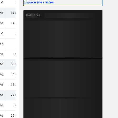
Espace mes listes
 M
342 M
378 M
374 M
Md
17,89 Md
19,6 Md
23,11 Md
Palmarès
Md
14,15 Md
16,85 Md
17,38 Md
 M
247 M
420 M
382 M
 k
1,4 M
11,4 M
1,8 M
Md
2,07 Md
2,79 Md
2,29 Md
Md
58,36 Md
74,62 Md
85,32 Md
Md
44,39 Md
49,62 Md
55,66 Md
Md
-17,36 Md
-19,97 Md
-23,07 Md
Md
27,03 Md
29,65 Md
32,6 Md
Md
3,65 Md
3,94 Md
4,32 Md
Md
12,82 Md
12,82 Md
12,87 Md