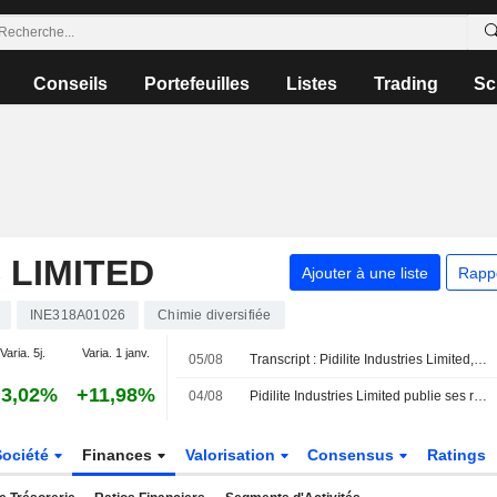
Conseils
Portefeuilles
Listes
Trading
Sc
 LIMITED
Ajouter à une liste
Rapp
INE318A01026
Chimie diversifiée
Varia. 5j.
Varia. 1 janv.
05/08
Transcript : Pidilite Industries Limited, Q1 2027 Earnings Call, Aug 05, 2026
3,02%
+11,98%
04/08
Pidilite Industries Limited publie ses résultats pour le premier trimestre clos le 30 juin 2026
Société
Finances
Valorisation
Consensus
Ratings