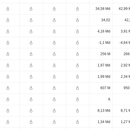
34,58 Md
42,99 
34,02
42,
4,16 Md
3,91 
-1,1 Md
-4,64 
256 M
266
1,97 Md
2,92 
1,99 Md
2,34 
607 M
950
6
8,13 Md
8,71 
1,34 Md
1,27 