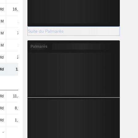
Md
16,14 Md
15,87 Md
15,56 Md
 M
282 M
170 M
-
Suite du Palmarès
 M
77,5 M
63,3 M
67,8 M
 M
283 M
278 M
340 M
Palmarès
Md
2,4 Md
2,71 Md
3,26 Md
Md
121 Md
140 Md
154 Md
Md
11,48 Md
13,9 Md
15,37 Md
Md
8,91 Md
10,17 Md
11,28 Md
Md
1,31 Md
1,47 Md
1,06 Md
-
-
-
-