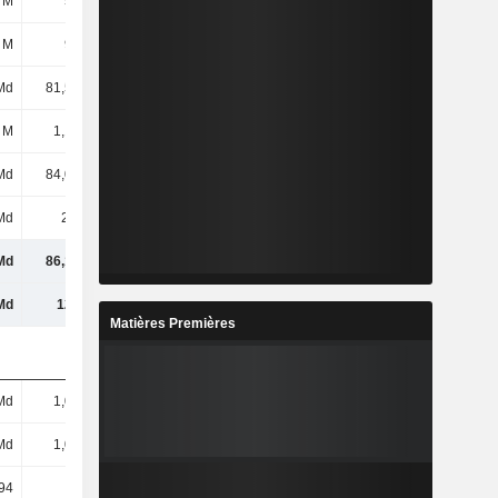
 M
509 M
509 M
1,02 Md
 M
929 M
1,02 Md
1,21 Md
Md
81,52 Md
94,1 Md
103 Md
 M
1,12 Md
1,92 Md
3,02 Md
Md
84,07 Md
97,54 Md
108 Md
Md
2,1 Md
2,03 Md
2,16 Md
Md
86,17 Md
99,58 Md
110 Md
Md
121 Md
140 Md
154 Md
Matières Premières
Md
1,02 Md
1,02 Md
1,02 Md
Md
1,02 Md
1,02 Md
1,02 Md
94
82,65
95,89
106,43