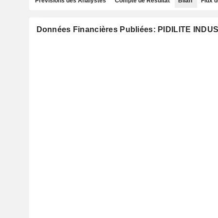
Prévisions des Analystes
Compte de Résultat
Bilan
Flux d
Données Financières Publiées: PIDILITE INDU