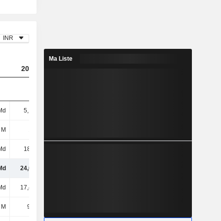
INR
Ma Liste
2024
2025
2026
Md
5,15 Md
3,24 Md
2,32 Md
 M
161 M
209 M
3,74 Md
Md
18,7 Md
31,5 Md
36,1 Md
Md
24,01 Md
34,94 Md
42,16 Md
Md
17,45 Md
19,17 Md
22,56 Md
 M
97,6 M
52,2 M
172 M