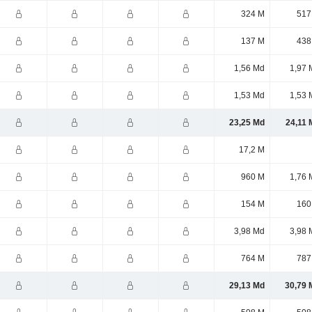
324 M
517
137 M
438
1,56 Md
1,97 
1,53 Md
1,53 
23,25 Md
24,11 
17,2 M
960 M
1,76 
154 M
160
3,98 Md
3,98 
764 M
787
29,13 Md
30,79 