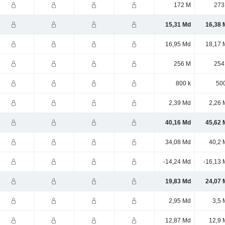
172 M
273
15,31 Md
16,38 
16,95 Md
18,17 
256 M
254
800 k
500
2,39 Md
2,26 
40,16 Md
45,62 
34,08 Md
40,2 
-14,24 Md
-16,13 
19,83 Md
24,07 
2,95 Md
3,5 
12,87 Md
12,9 