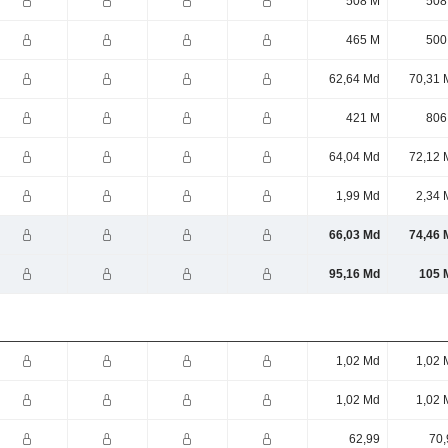
508 M
508
465 M
500
62,64 Md
70,31 
421 M
806
64,04 Md
72,12 
1,99 Md
2,34 
66,03 Md
74,46 
95,16 Md
105 
1,02 Md
1,02 
1,02 Md
1,02 
62,99
70,