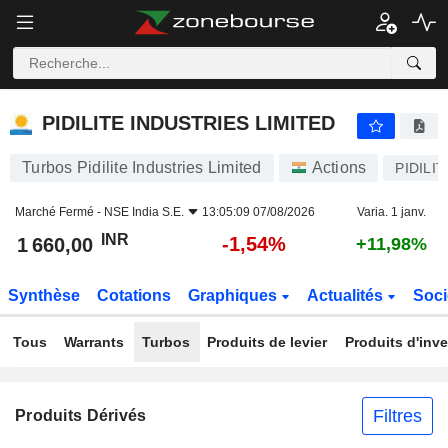
PIDILITE INDUSTRIES LIMITED
1 660,00
₹
-1,54%
PIDILITE INDUSTRIES LIMITED
Turbos Pidilite Industries Limited
Actions
PIDILIT
Marché Fermé -
NSE India S.E.
13:05:09 07/08/2026
Varia. 1 janv.
INR
-1,54%
1 660,00
+11,98%
Synthèse
Cotations
Graphiques
Actualités
Soci
Tous
Warrants
Turbos
Produits de levier
Produits d'inv
Filtres
Produits Dérivés