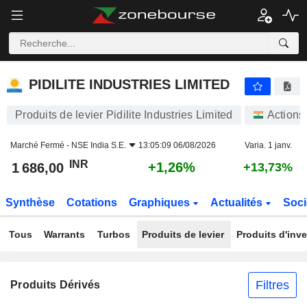
PIDILITE INDUSTRIES LIMITED
1 686,00
₹
+1,26%
PIDILITE INDUSTRIES LIMITED
Produits de levier Pidilite Industries Limited
Actions
Marché Fermé -
NSE India S.E.
13:05:09 06/08/2026
Varia. 1 janv.
INR
+1,26%
1 686,00
+13,73%
Synthèse
Cotations
Graphiques
Actualités
Soci
Tous
Warrants
Turbos
Produits de levier
Produits d'inv
Filtres
Produits Dérivés