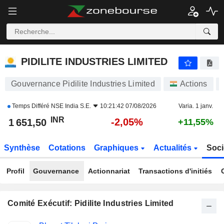
PIDILITE INDUSTRIES LIMITED
1 651,50
₹
-2,05%
PIDILITE INDUSTRIES LIMITED
Gouvernance Pidilite Industries Limited
Actions
Temps Différé
NSE India S.E.
10:21:42 07/08/2026
Varia. 1 janv.
INR
-2,05%
1 651,50
+11,55%
Synthèse
Cotations
Graphiques
Actualités
Soci
Profil
Gouvernance
Actionnariat
Transactions d'initiés
Comité Exécutif: Pidilite Industries Limited
Fonctions