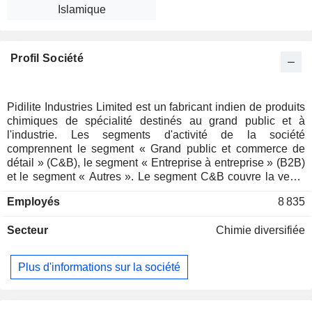
Islamique
Profil Société
Pidilite Industries Limited est un fabricant indien de produits
chimiques de spécialité destinés au grand public et à
l'industrie. Les segments d'activité de la société
comprennent le segment « Grand public et commerce de
détail » (C&B), le segment « Entreprise à entreprise » (B2B)
et le segment « Autres ». Le segment C&B couvre la vente
de produits destinés principalement aux consommateurs
Employés
8 835
finaux, à savoir les utilisateurs particuliers tels que les
menuisiers, les peintres, les plombiers, les mécaniciens, les
Secteur
Chimie diversifiée
ménages, les étudiants et les bureaux, entre autres. Les
produits de la société comprennent des adhésifs, des
mastics, des matériaux pour les arts et l'artisanat et autres,
Plus d'informations sur la société
ainsi que des produits chimiques pour la construction et la
peinture. Le segment B2B comprend des produits industriels
tels que des adhésifs, des résines synthétiques, des