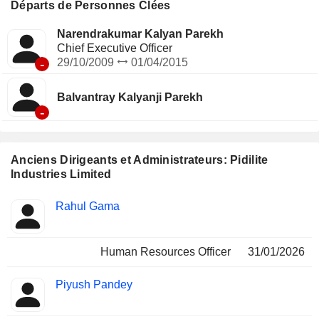
pigments organiques, des préparations pigmentaires, des
Départs de Personnes Clées
produits chimiques pour la construction (projets) et des
tensioactifs, entre autres. Il s'adresse à divers secteurs, tels
Narendrakumar Kalyan Parekh
que l'emballage, le textile, la menuiserie, les encres
Chief Executive Officer
d'imprimerie, le papier et le cuir, entre autres.
-
29/10/2009
01/04/2015
Balvantray Kalyanji Parekh
-
Anciens Dirigeants et Administrateurs: Pidilite
Industries Limited
Fonctions
Rahul Gama
Insider
occupées
Human Resources Officer
31/01/2026
Piyush Pandey