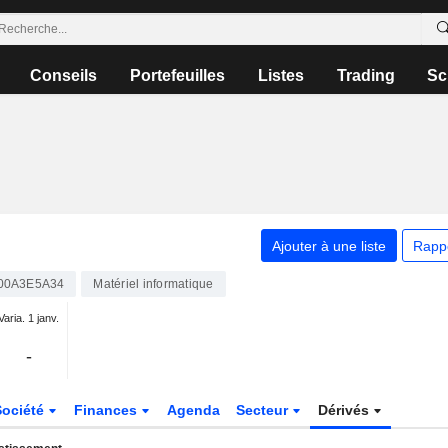
Conseils
Portefeuilles
Listes
Trading
Sc
Ajouter à une liste
Rapp
00A3E5A34
Matériel informatique
Varia. 1 janv.
-
Société
Finances
Agenda
Secteur
Dérivés