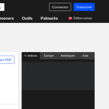
Connexion
S'abonner
reeners
Outils
Palmarès
Édition suisse
Indices
Europe
Amériques
Asie
ort PDF