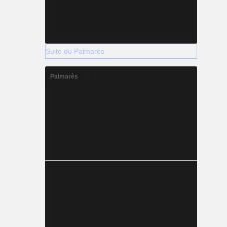
Suite du Palmarès
Palmarès