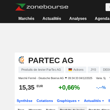
Marchés
Actualités
Analyses
Agenda
PARTEC AG
Produits de levier ParTec AG
Actions
JY0
DE0
Marché Fermé -
Deutsche Boerse AG
09:34:33 04/12/2025
Varia. 5j.
15,35
+0,66%
EUR
-.--%
Synthèse
Cotations
Graphiques
Actualités