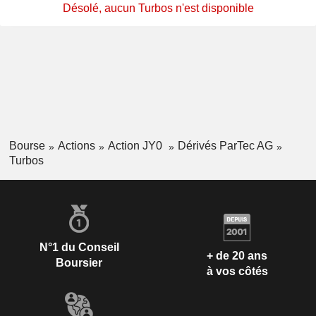
Désolé, aucun Turbos n'est disponible
Bourse
Actions
Action JY0
Dérivés ParTec AG
Turbos
N°1 du Conseil
+ de 20 ans
Boursier
à vos côtés