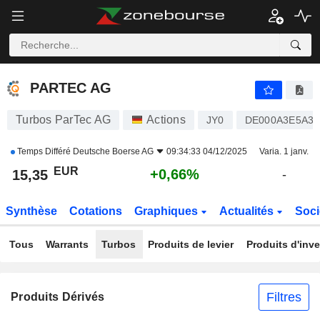
PARTEC AG
15,35
€
+0,66%
PARTEC AG
Turbos ParTec AG
Actions
JY0
DE000A3E5A34
Temps Différé
Deutsche Boerse AG
09:34:33 04/12/2025
Varia. 1 janv.
EUR
+0,66%
15,35
-
Synthèse
Cotations
Graphiques
Actualités
Soci
Tous
Warrants
Turbos
Produits de levier
Produits d'inv
Filtres
Produits Dérivés