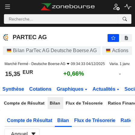
PARTEC AG
15,35
€
+0,66%
PARTEC AG
Bilan ParTec AG Deutsche Boerse AG
Actions
Marché Fermé -
Deutsche Boerse AG
09:34:33 04/12/2025
Varia. 1 janv.
EUR
+0,66%
15,35
-
Synthèse
Cotations
Graphiques
Actualités
Soci
Compte de Résultat
Bilan
Flux de Trésorerie
Ratios Finan
Compte de Résultat
Bilan
Flux de Trésorerie
Ratios
Annuel