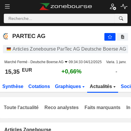
PARTEC AG
15,35
€
+0,66%
PARTEC AG
Articles Zonebourse ParTec AG Deutsche Boerse AG
Marché Fermé -
Deutsche Boerse AG
09:34:33 04/12/2025
Varia. 1 janv.
EUR
+0,66%
15,35
-
Synthèse
Cotations
Graphiques
Actualités
Soci
Toute l'actualité
Reco analystes
Faits marquants
In
Articles Zonebourse