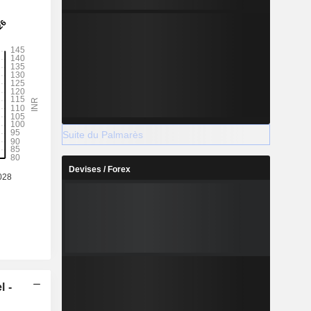
Suite du Palmarès
Devises / Forex
l -