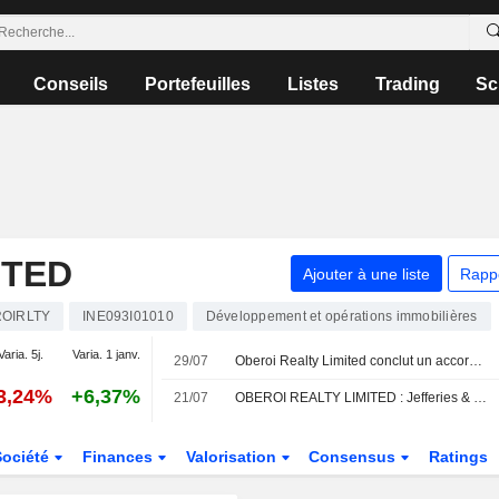
Conseils
Portefeuilles
Listes
Trading
Sc
ITED
Ajouter à une liste
Rapp
OIRLTY
INE093I01010
Développement et opérations immobilières
Varia. 5j.
Varia. 1 janv.
29/07
Oberoi Realty Limited conclut un accord de développement pour la réhabilitation d'un terrain à Malabar Hill, Mumbai
3,24%
+6,37%
21/07
OBEROI REALTY LIMITED : Jefferies & Co. maintient sa recommandation neutre
Société
Finances
Valorisation
Consensus
Ratings