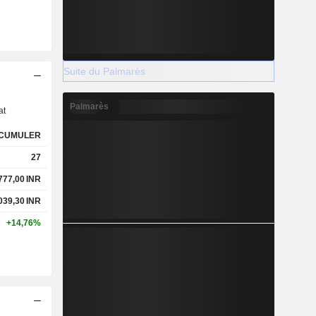
Suite du Palmarès
s
Palmarès
at
CUMULER
27
 777,00
INR
 039,30
INR
+14,76%