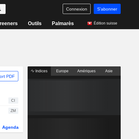
Connexion
S'abonner
reeners
Outils
Palmarès
Édition suisse
Indices
Europe
Amériques
Asie
ort PDF
CI
ZM
Agenda
Secteur
Dérivés
Fonds et ETFs