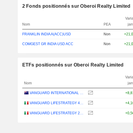
2
Fonds positionnés sur Oberoi Realty Limited
Varia
Nom
PEA
jan
FRANKLIN INDIA A(ACC)USD
Non
+21,
COMGEST GR INDIA USD ACC
Non
+21,
ETFs positionnés sur Oberoi Realty Limited
Varia
Nom
jan
VANGUARD INTERNATIONAL EQUITY INDEX FUNDS - VANGUARD FTSE ALL-WORLD EX-US ETF
+8,
VANGUARD LIFESTRATEGY 40% EQUITY UCITS ETF - DISTRIBUTING - EUR
+4,
VANGUARD LIFESTRATEGY 20% EQUITY UCITS ETF - DISTRIBUTING - EUR
+0,