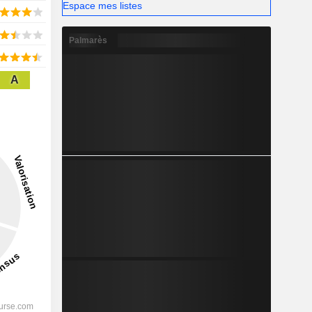
Espace mes listes
Palmarès
A