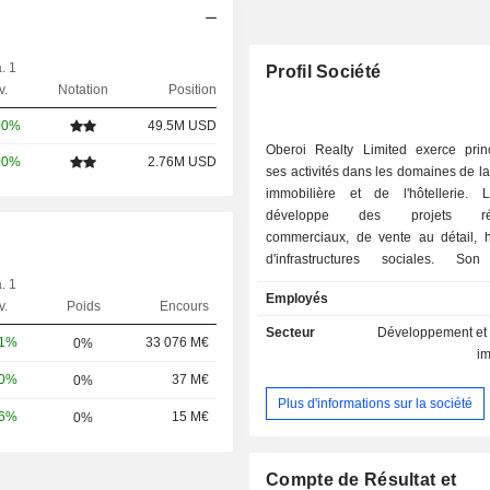
. 1
Profil Société
v.
Notation
Position
00%
49.5M USD
Oberoi Realty Limited exerce prin
00%
2.76M USD
ses activités dans les domaines de l
immobilière et de l'hôtellerie. 
développe des projets résid
commerciaux, de vente au détail, hô
d'infrastructures sociales. So
immobilier développe et vend 
. 1
Employés
résidentiels et loue des biens comme
v.
Poids
Encours
segment hôtelier est spécialis
Secteur
Développement et 
81%
33 076 M€
0%
détention et l'exploitation d'hôte
i
développé environ 47 projets répart
10%
37 M€
0%
paysage urbain de Mumbai, repré
Plus d'informations sur la société
total quelque 13,65 millions de pied
56%
15 M€
0%
surface. Ses projets résidentiels c
notamment l'Oberoi Splendor, l'Ober
Grande, le Prisma by Oberoi Realty, l
Compte de Résultat et