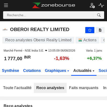
OBEROI REALTY LIMITED
1 777,00
₹
-1,63%
OBEROI REALTY LIMITED
Reco analystes Oberoi Realty Limited
Actions
O
Marché Fermé -
NSE India S.E.
13:05:09 06/08/2026
Varia. 1 janv.
INR
-1,63%
1 777,00
+6,37%
Synthèse
Cotations
Graphiques
Actualités
Soci
Toute l'actualité
Reco analystes
Faits marquants
In
Reco analystes