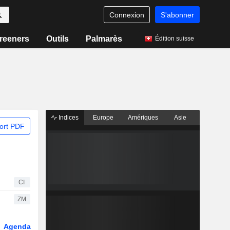
Connexion
S'abonner
reeners
Outils
Palmarès
Édition suisse
Indices
Europe
Amériques
Asie
ort PDF
CI
ZM
Agenda
Secteur
Dérivés
Fonds et ETFs