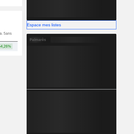
Espace mes listes
ia. 5ans
Capi.
CT
MT
LT
Palmarès
54,26%
6,78 Md