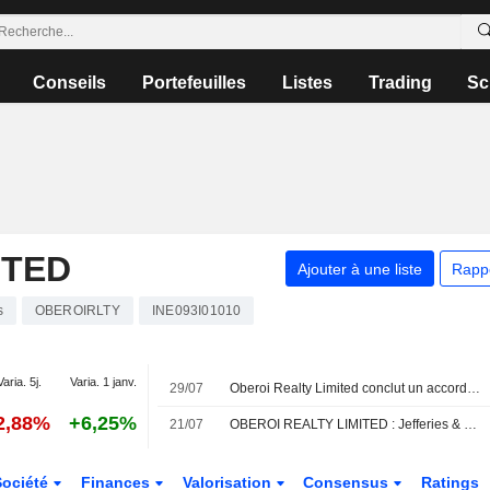
Conseils
Portefeuilles
Listes
Trading
Sc
ITED
Ajouter à une liste
Rapp
s
OBEROIRLTY
INE093I01010
Varia. 5j.
Varia. 1 janv.
29/07
Oberoi Realty Limited conclut un accord de développement pour la réhabilitation d'un terrain à Malabar Hill, Mumbai
2,88%
+6,25%
21/07
OBEROI REALTY LIMITED : Jefferies & Co. maintient sa recommandation neutre
Société
Finances
Valorisation
Consensus
Ratings