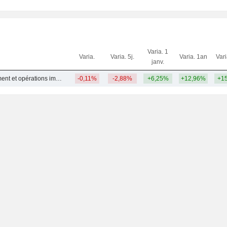
Varia. 1
Varia.
Varia. 5j.
Varia. 1an
Var
janv.
Autre développement et opérations immobilières
-0,11%
-2,88%
+6,25%
+12,96%
+1