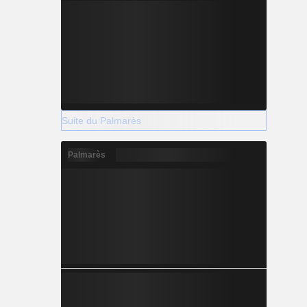
Suite du Palmarès
Palmarès