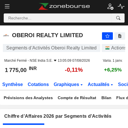
OBEROI REALTY LIMITED
1 775,00
₹
-0,11%
OBEROI REALTY LIMITED
Segments d'Activités Oberoi Realty Limited
Actions
Marché Fermé -
NSE India S.E.
13:05:09 07/08/2026
Varia. 1 janv.
INR
-0,11%
1 775,00
+6,25%
Synthèse
Cotations
Graphiques
Actualités
Soci
Prévisions des Analystes
Compte de Résultat
Bilan
Flux d
Chiffre d'Affaires 2026 par Segments d'Activités