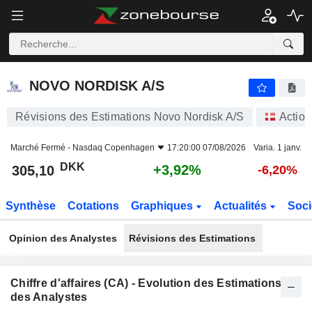
NOVO NORDISK A/S
305,10
kr
+3,92%
NOVO NORDISK A/S
Révisions des Estimations Novo Nordisk A/S
Action
Marché Fermé -
Nasdaq Copenhagen
17:20:00 07/08/2026
Varia. 1 janv.
DKK
+3,92%
305,10
-6,20%
Synthèse
Cotations
Graphiques
Actualités
Soci
Opinion des Analystes
Révisions des Estimations
Chiffre d'affaires (CA) - Evolution des Estimations
des Analystes