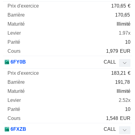
170,65
€
170,65
Illimité
1.97x
10
1,979
EUR
6FY0B
CALL
183,21
€
191,78
Illimité
2.52x
10
1,548
EUR
6FXZB
CALL