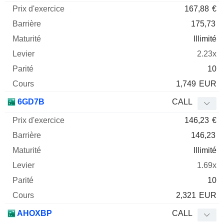
167,88
€
175,73
Illimité
2.23x
10
1,749
EUR
6GD7B
CALL
146,23
€
146,23
Illimité
1.69x
10
2,321
EUR
AHOXBP
CALL