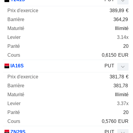
389,89
€
364,29
Illimité
3.14x
20
0,6150
EUR
IA16S
PUT
381,78
€
381,78
Illimité
3.37x
20
0,5760
EUR
ZN29S
PUT