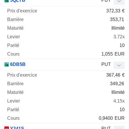
5QLYB
PUT
372,33
€
353,71
Illimité
3.72x
10
1,055
EUR
6DB5B
PUT
367,46
€
349,26
Illimité
4.15x
10
0,9400
EUR
Y241S
PUT