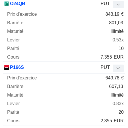
O24QB
PUT
843,19
€
801,03
Illimité
0.53x
10
7,355
EUR
P166S
PUT
649,78
€
607,13
Illimité
0.83x
20
2,355
EUR