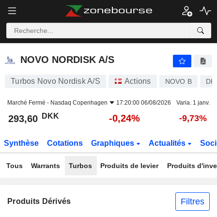
NOVO NORDISK A/S
293,60
kr
-0,24%
NOVO NORDISK A/S
Turbos Novo Nordisk A/S
Actions
NOVO B
DK
Marché Fermé -
Nasdaq Copenhagen
17:20:00 06/08/2026
Varia. 1 janv.
DKK
-0,24%
293,60
-9,73%
Synthèse
Cotations
Graphiques
Actualités
Soci
Tous
Warrants
Turbos
Produits de levier
Produits d'inv
Filtres
Produits Dérivés