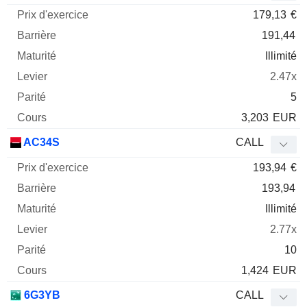
179,13
€
191,44
Illimité
2.47x
5
3,203
EUR
AC34S
CALL
193,94
€
193,94
Illimité
2.77x
10
1,424
EUR
6G3YB
CALL