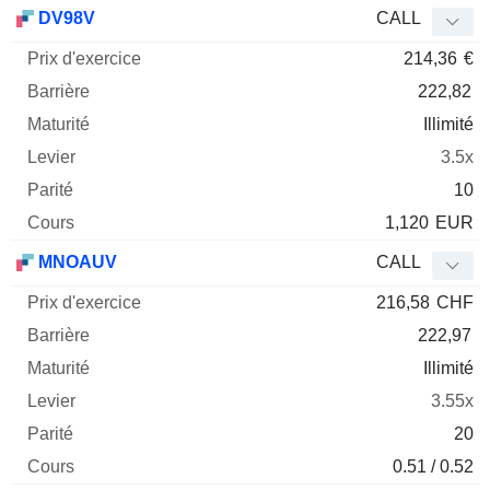
Prix
DV98V
CALL
d'exercice
Barrière
Maturité
Elasticité
214,36
€
Mnemo
Type
Parit
222,82
Illimité
3.5x
10
1,120
EUR
MNOAUV
CALL
216,58
CHF
222,97
Illimité
3.55x
20
0.51 / 0.52