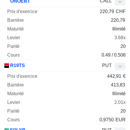
CALL
ONOEBT
220,79
CHF
220,79
Illimité
3.68x
20
0.49 / 0.506
R19TS
PUT
442,91
€
413,83
Illimité
2.01x
20
0,9750
EUR