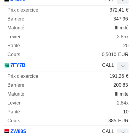
372,41
€
347,96
Illimité
3.85x
20
0,5010
EUR
7FY7B
CALL
191,26
€
200,83
Illimité
2.84x
10
1,385
EUR
ZW88S
CALL