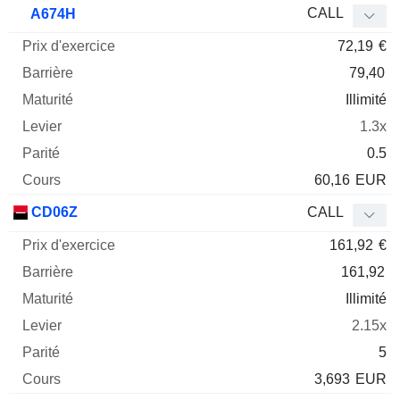
CALL
A674H
72,19
€
79,40
Illimité
1.3x
0.5
60,16
EUR
CD06Z
CALL
161,92
€
161,92
Illimité
2.15x
5
3,693
EUR