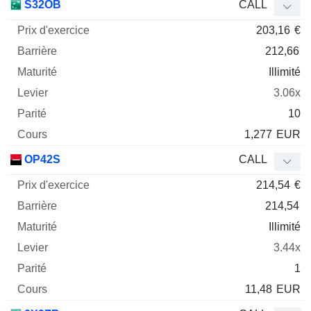
S32OB
CALL
203,16
€
212,66
Illimité
3.06x
10
1,277
EUR
OP42S
CALL
214,54
€
214,54
Illimité
3.44x
1
11,48
EUR