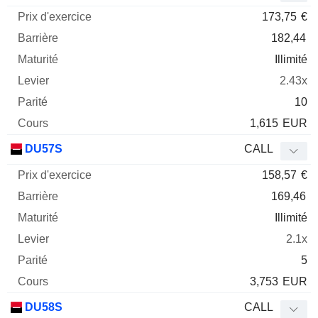
173,75
€
182,44
Illimité
2.43x
10
1,615
EUR
DU57S
CALL
158,57
€
169,46
Illimité
2.1x
5
3,753
EUR
DU58S
CALL