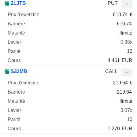
2LJTB
PUT
610,74
€
610,74
Illimité
0.88x
10
4,461
EUR
S32MB
CALL
219,64
€
219,64
Illimité
3.07x
10
1,270
EUR