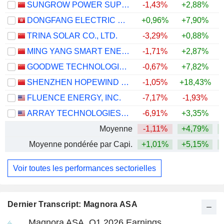
SUNGROW POWER SUPPLY CO., LTD.
-1,43%
+2,88%
+
DONGFANG ELECTRIC CORPORATION LIMITED
+0,96%
+7,90%
+
TRINA SOLAR CO., LTD.
-3,29%
+0,88%
MING YANG SMART ENERGY GROUP LIMITED
-1,71%
+2,87%
GOODWE TECHNOLOGIES CO., LTD.
-0,67%
+7,82%
+
SHENZHEN HOPEWIND ELECTRIC CO., LTD.
-1,05%
+18,43%
FLUENCE ENERGY, INC.
-7,17%
-1,93%
+
ARRAY TECHNOLOGIES, INC.
-6,91%
+3,35%
Moyenne
-1,11%
+4,79%
+
Moyenne pondérée par Capi.
+1,01%
+5,15%
+
Voir toutes les performances sectorielles
Dernier Transcript: Magnora ASA
Magnora ASA, Q1 2026 Earnings