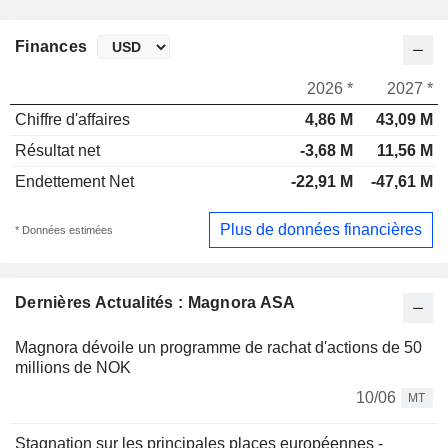
Finances
2026 *
2027 *
Chiffre d'affaires
4,86 M
43,09 M
Résultat net
-3,68 M
11,56 M
Endettement Net
-22,91 M
-47,61 M
Plus de données financières
* Données estimées
Dernières Actualités : Magnora ASA
Magnora dévoile un programme de rachat d'actions de 50
millions de NOK
10/06
MT
Stagnation sur les principales places européennes -