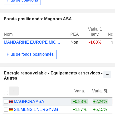
Plus de cotations
Fonds positionnés: Magnora ASA
Varia. 1
Nom
PEA
janv.
Not
MANDARINE EUROPE MICROCAP R EUR
Non
-4,00%
Plus de fonds positionnés
Energie renouvelable - Equipements et services -
Autres
Varia.
Varia. 5j.
MAGNORA ASA
+0,88%
+2,24%
SIEMENS ENERGY AG
+1,87%
+5,15%
+