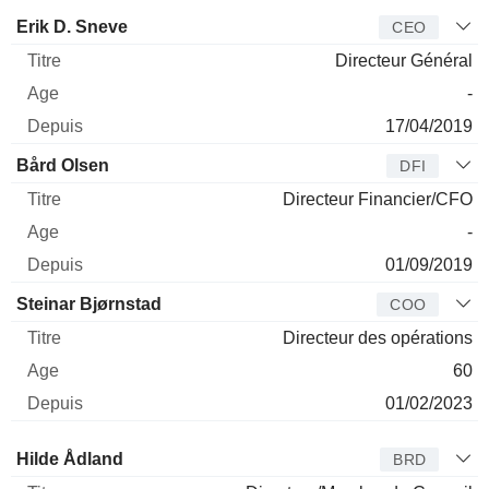
Dirigeant
Titre
Age
Depuis
Erik D. Sneve
CEO
Directeur Général
-
17/04/2019
Bård Olsen
DFI
Directeur Financier/CFO
-
01/09/2019
Steinar Bjørnstad
COO
Directeur des opérations
60
01/02/2023
Administrateur
Titre
Age
Depuis
Hilde Ådland
BRD