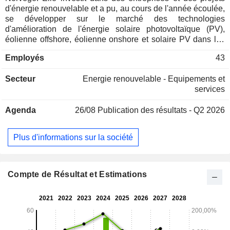
d'énergie renouvelable et a pu, au cours de l'année écoulée,
se développer sur le marché des technologies
d'amélioration de l'énergie solaire photovoltaïque (PV),
éolienne offshore, éolienne onshore et solaire PV dans les
pays nordiques, au Royaume-Uni et en Afrique du Sud. Les
Employés
43
activités de la société se répartissent en deux secteurs
d'activité : Corporate et Projects : Corporate et Projects. Le
Secteur
Energie renouvelable - Equipements et
segment Corporate comprend le personnel de l'entreprise et
services
représente la base de coûts du groupe ; tous les revenus de
licences provenant des anciens contrats pétroliers et gaziers
Agenda
26/08
Publication des résultats - Q2 2026
sont gérés et présentés comme faisant partie du segment
Corporate ; et le segment Project comprend les entreprises
du portefeuille, les projets et toutes les activités connexes.
Plus d'informations sur la société
Compte de Résultat et Estimations