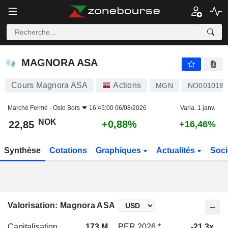
MAGNORA ASA
22,85
kr
+0,88%
MAGNORA ASA
Cours Magnora ASA
Actions
MGN
NO0010187
Marché Fermé -
Oslo Bors
16:45:00 06/08/2026
Varia. 1 janv.
NOK
+0,88%
22,85
+16,46%
Synthèse
Cotations
Graphiques
Actualités
Soci
Valorisation: Magnora ASA
Capitalisation
173 M
PER 2026 *
-21,3x