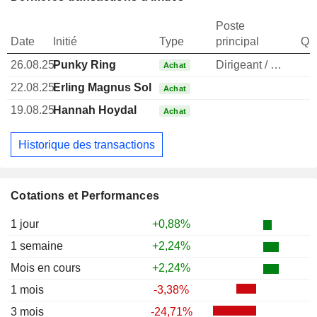
Poste
Date
Initié
Type
principal
Qua
26.08.25
Punky Ring
Dirigeant / cadre principal
Achat
22.08.25
Erling Magnus Solheim
Achat
19.08.25
Hannah Hoydal
Achat
Historique des transactions
Cotations et Performances
1 jour
+0,88%
1 semaine
+2,24%
Mois en cours
+2,24%
1 mois
-3,38%
3 mois
-24,71%