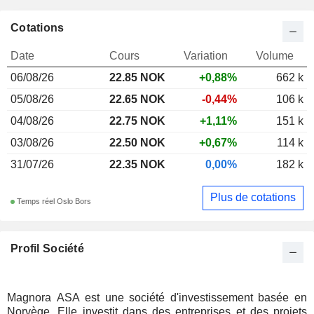
Cotations
Date
Cours
Variation
Volume
06/08/26
22.85 NOK
+0,88%
662 k
05/08/26
22.65 NOK
-0,44%
106 k
04/08/26
22.75 NOK
+1,11%
151 k
03/08/26
22.50 NOK
+0,67%
114 k
31/07/26
22.35 NOK
0,00%
182 k
Plus de cotations
Temps réel Oslo Bors
Profil Société
Magnora ASA est une société d'investissement basée en
Norvège. Elle investit dans des entreprises et des projets