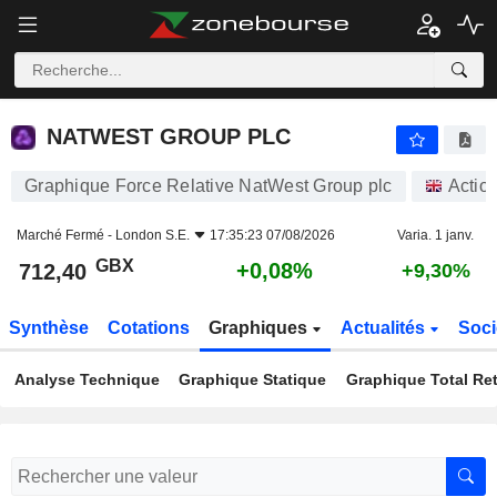
NATWEST GROUP PLC
712,40
p
+0,08%
NATWEST GROUP PLC
Graphique Force Relative NatWest Group plc
Actio
Marché Fermé -
London S.E.
17:35:23 07/08/2026
Varia. 1 janv.
GBX
+0,08%
712,40
+9,30%
Synthèse
Cotations
Graphiques
Actualités
Soci
Analyse Technique
Graphique Statique
Graphique Total Re