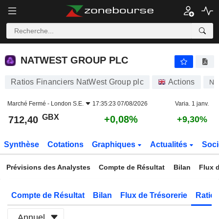
NATWEST GROUP PLC
712,40
p
+0,08%
NATWEST GROUP PLC
Ratios Financiers NatWest Group plc
Actions
N
Marché Fermé -
London S.E.
17:35:23 07/08/2026
Varia. 1 janv.
GBX
+0,08%
712,40
+9,30%
Synthèse
Cotations
Graphiques
Actualités
Soci
Prévisions des Analystes
Compte de Résultat
Bilan
Flux d
Compte de Résultat
Bilan
Flux de Trésorerie
Ratios
Annuel