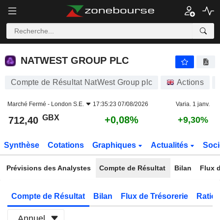
NATWEST GROUP PLC
712,40
p
+0,08%
NATWEST GROUP PLC
Compte de Résultat NatWest Group plc
Actions
Marché Fermé -
London S.E.
17:35:23 07/08/2026
Varia. 1 janv.
GBX
+0,08%
712,40
+9,30%
Synthèse
Cotations
Graphiques
Actualités
Soci
Prévisions des Analystes
Compte de Résultat
Bilan
Flux d
Compte de Résultat
Bilan
Flux de Trésorerie
Ratios
Annuel