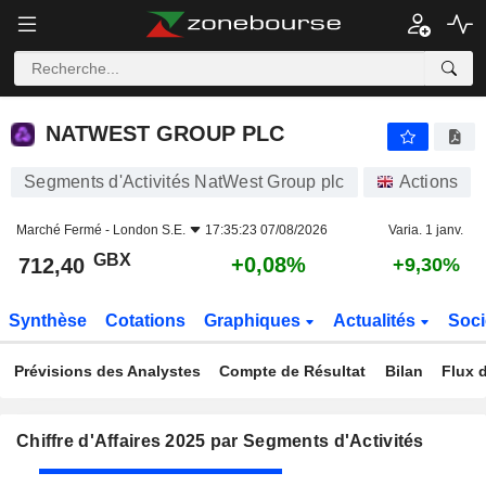
NATWEST GROUP PLC
712,40
p
+0,08%
NATWEST GROUP PLC
Segments d'Activités NatWest Group plc
Actions
Marché Fermé -
London S.E.
17:35:23 07/08/2026
Varia. 1 janv.
GBX
+0,08%
712,40
+9,30%
Synthèse
Cotations
Graphiques
Actualités
Soci
Prévisions des Analystes
Compte de Résultat
Bilan
Flux d
Chiffre d'Affaires 2025 par Segments d'Activités