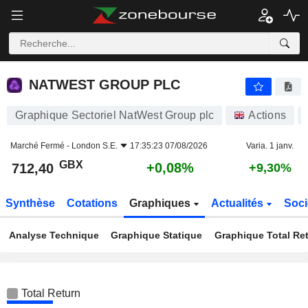
NATWEST GROUP PLC
712,40
p
+0,08%
NATWEST GROUP PLC
Graphique Sectoriel NatWest Group plc
Actions
Marché Fermé -
London S.E.
17:35:23 07/08/2026
Varia. 1 janv.
GBX
+0,08%
712,40
+9,30%
Synthèse
Cotations
Graphiques
Actualités
Soci
Analyse Technique
Graphique Statique
Graphique Total Re
Total Return