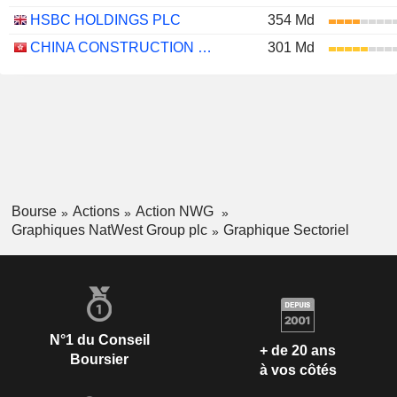
HSBC HOLDINGS PLC
354 Md
CHINA CONSTRUCTION BANK CORPORATION
301 Md
Bourse
Actions
Action NWG
Graphiques NatWest Group plc
Graphique Sectoriel
N°1 du Conseil
+ de 20 ans
Boursier
à vos côtés