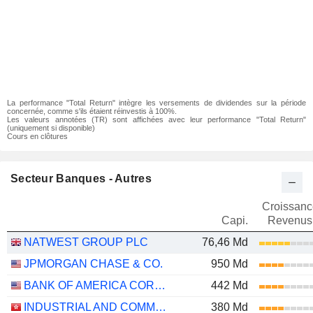
La performance "Total Return" intègre les versements de dividendes sur la période
concernée, comme s'ils étaient réinvestis à 100%.
Les valeurs annotées (TR) sont affichées avec leur performance "Total Return"
(uniquement si disponible)
Cours en clôtures
Secteur Banques - Autres
Croissanc
Capi.
Revenus
NATWEST GROUP PLC
76,46 Md
JPMORGAN CHASE & CO.
950 Md
BANK OF AMERICA CORPORATION
442 Md
INDUSTRIAL AND COMMERCIAL BANK OF CHINA LIMITED
380 Md