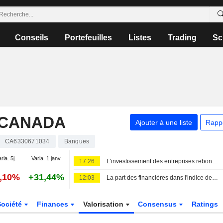
Conseils
Portefeuilles
Listes
Trading
Sc
 CANADA
Ajouter à une liste
Rapp
CA6330671034
Banques
ria. 5j.
Varia. 1 janv.
17:26
L'investissement des entreprises rebondit au Canada sous l'impulsion de l'intelligence artificielle, selon la Banque Nationale
0,10%
+31,44%
12:03
La part des financières dans l'indice de Toronto atteint un sommet de 8 ans face à l'envolée des valorisations bancaires
Société
Finances
Valorisation
Consensus
Ratings