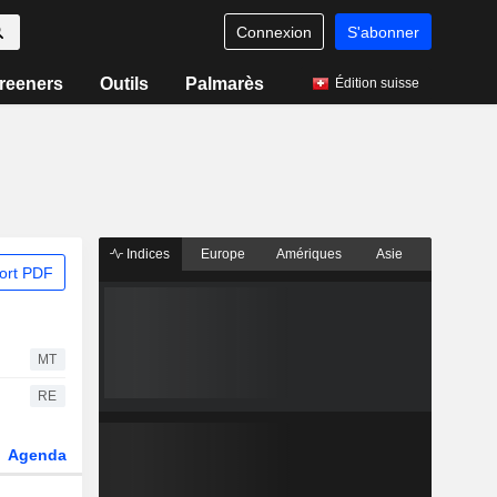
Connexion
S'abonner
reeners
Outils
Palmarès
Édition suisse
Indices
Europe
Amériques
Asie
ort PDF
MT
RE
Agenda
Secteur
Dérivés
Fonds et ETFs