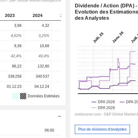
Dividende / Action (DPA) -
Evolution des Estimation
2023
2024
2025
2026
2027
des Analystes
3,98
4,32
4,64
5,129
5,543
4,62%
3,25%
2,96%
2,26%
2,45%
9,38
10,68
10,07
12,71
14,06
42,4%
40,4%
46,1%
40,4%
39,4%
86,22
132,80
156,70
226,50
226,50
338 258
340 537
390 948
383 735
-
01.12.23
04.12.24
03.12.25
-
-
Données Estimées
Plus de révisions d'analystes
06:00