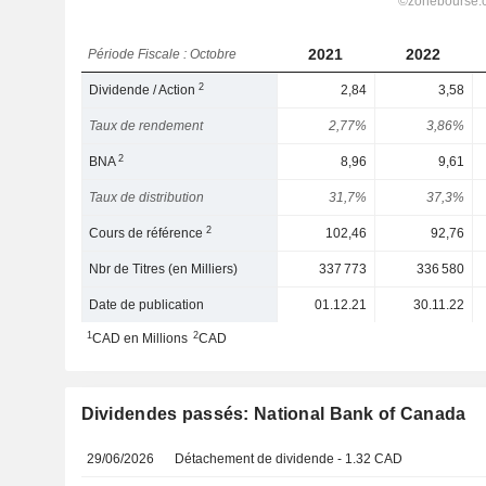
2021
2022
Période Fiscale : Octobre
2
Dividende / Action
2,84
3,58
Taux de rendement
2,77%
3,86%
2
BNA
8,96
9,61
Taux de distribution
31,7%
37,3%
2
Cours de référence
102,46
92,76
Nbr de Titres (en Milliers)
337 773
336 580
Date de publication
01.12.21
30.11.22
1
2
CAD en Millions
CAD
Dividendes passés: National Bank of Canada
29/06/2026
Détachement de dividende - 1.32 CAD