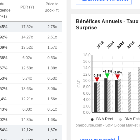
du
Price to
PER (Y)
VE / CA (Y)
idende
Book (Y)
Y+1)
Bénéfices Annuels - Taux
,45%
17.82x
2.75x
-
Surprise
,92%
14.27x
2.61x
-
,09%
13.52x
1.57x
-
,38%
6.02x
0.53x
-
,67%
12.58x
1.88x
-
,53%
5.74x
0.53x
-
,52%
18.63x
3.06x
-
,4%
12.21x
1.56x
-
,43%
6.03x
0.51x
-
,02%
14.35x
1.68x
-
,54%
12,12x
1,67x