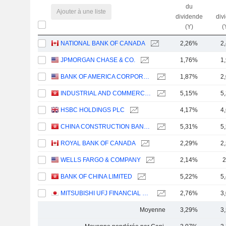
du
Ajouter à une liste
dividende
div
(Y)
(
NATIONAL BANK OF CANADA
2,26%
2
JPMORGAN CHASE & CO.
1,76%
1
BANK OF AMERICA CORPORATION
1,87%
2
INDUSTRIAL AND COMMERCIAL BANK OF CHINA LIMITED
5,15%
5
HSBC HOLDINGS PLC
4,17%
4
CHINA CONSTRUCTION BANK CORPORATION
5,31%
5
ROYAL BANK OF CANADA
2,29%
2
WELLS FARGO & COMPANY
2,14%
2
BANK OF CHINA LIMITED
5,22%
5
MITSUBISHI UFJ FINANCIAL GROUP, INC.
2,76%
3
Moyenne
3,29%
3