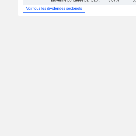
Moyenne pondérée par Capi.
3,07%
3
Voir tous les dividendes sectoriels