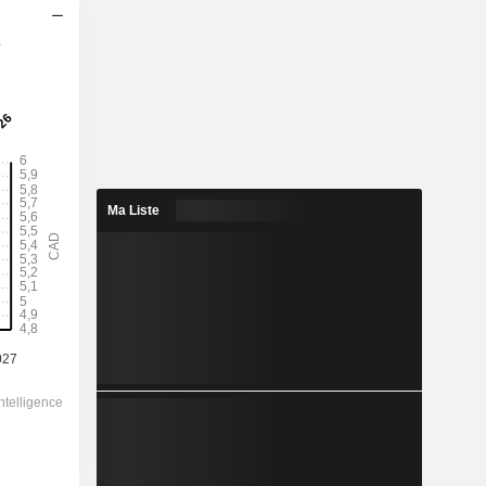
s
2028
5,86
2,59%
15,26
38,4%
Ma Liste
226,50
-
-