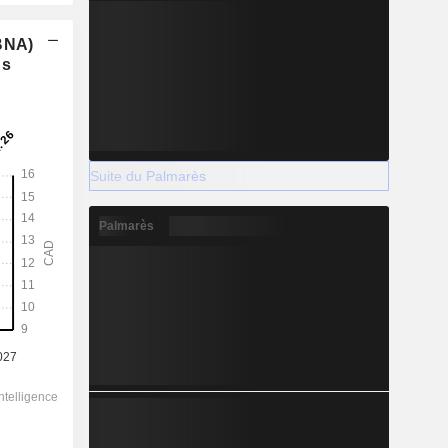
(BNA)
ns
Suite du Palmarès
Palmarès