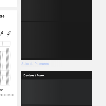
 de
Suite du Palmarès
Devises / Forex