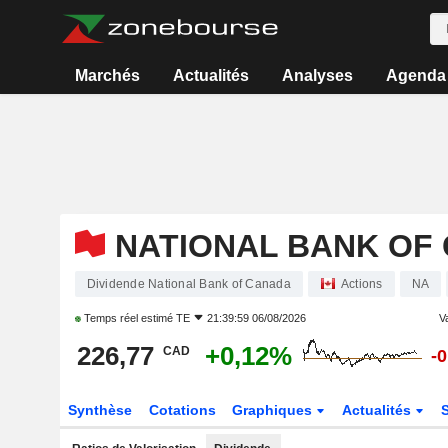
Marchés
Actualités
Analyses
Agenda
NATIONAL BANK OF
Dividende National Bank of Canada
Actions
NA
Temps réel estimé
TE
21:39:59 06/08/2026
Va
226,77
+0,12%
CAD
-
Synthèse
Cotations
Graphiques
Actualités