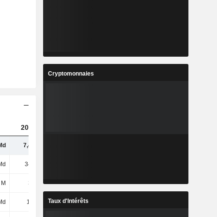
Cryptomonnaies
2023
2024
2025
Md
7,43 Md
7,89 Md
9,64 Md
Md
348 Md
381 Md
486 Md
 M
371 M
629 M
666 M
Taux d'Intérêts
Md
1,8 Md
1,8 Md
2 Md