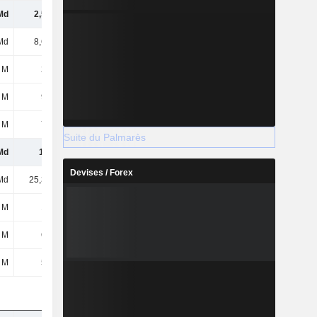
Md
2,52 Md
2,79 Md
3,24 Md
Md
8,67 Md
10,41 Md
12,59 Md
 M
271 M
317 M
357 M
 M
985 M
1,15 Md
1,33 Md
 M
714 M
837 M
976 M
Suite du Palmarès
Md
1,1 Md
1,23 Md
1,39 Md
Devises / Forex
Md
25,31 Md
30,2 Md
35,19 Md
 M
146 M
166 M
185 M
 M
694 M
794 M
889 M
 M
548 M
628 M
704 M