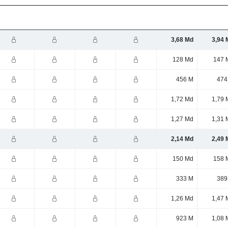
3,68 Md
3,94 
128 Md
147 
456 M
474
1,72 Md
1,79 
1,27 Md
1,31 
2,14 Md
2,49 
150 Md
158 
333 M
389
1,26 Md
1,47 
923 M
1,08 