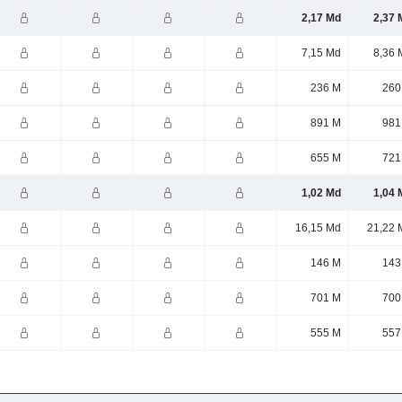
2,17 Md
2,37 
7,15 Md
8,36 
236 M
260
891 M
981
655 M
721
1,02 Md
1,04 
16,15 Md
21,22 
146 M
143
701 M
700
555 M
557