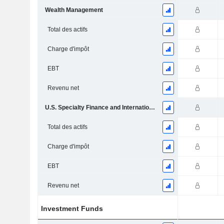
Wealth Management
Total des actifs
Charge d'impôt
EBT
Revenu net
U.S. Specialty Finance and International (USSF&I)
Total des actifs
Charge d'impôt
EBT
Revenu net
Investment Funds