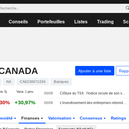
Conseils
Portefeuilles
Listes
Trading
Sc
 CANADA
Ajouter à une liste
Rapp
NA
CA6330671034
Banques
ia. 5j.
Varia. 1 janv.
06/08
Clôture du TSX : l'indice recule de son sommet historique, le repli de la technologie éclipsant la progression de l'énergie portée par le pétrole
,30%
+30,97%
06/08
L'investissement des entreprises rebondit au Canada sous l'impulsion de l'intelligence artificielle, selon la Banque Nationale
Société
Finances
Valorisation
Consensus
Ratings