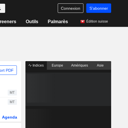
Connexion
S'abonner
reeners
Outils
Palmarès
Édition suisse
Indices
Europe
Amériques
Asie
ort PDF
MT
MT
Agenda
Secteur
Dérivés
Fonds et ETFs