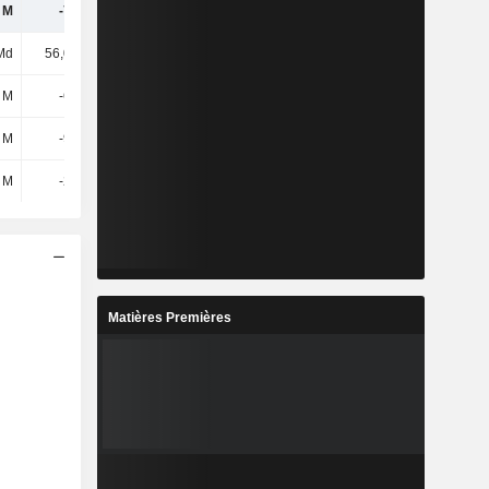
 M
-737 M
-503 M
-94 M
Md
56,09 Md
63,4 Md
77,79 Md
 M
-667 M
-507 M
-244 M
 M
-931 M
-753 M
-702 M
 M
-264 M
-245 M
-458 M
Matières Premières