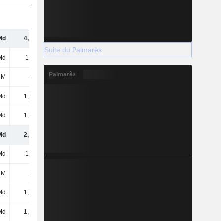
Md
4,28 Md
4,34 Md
4,68 Md
Suite du Palmarès
Md
155 Md
165 Md
220 Md
Palmarès
 M
486 M
509 M
425 M
Md
1,77 Md
1,85 Md
1,54 Md
Md
1,28 Md
1,34 Md
1,11 Md
Md
2,62 Md
2,98 Md
3,52 Md
Md
179 Md
193 Md
232 Md
 M
401 M
476 M
394 M
Md
1,46 Md
1,73 Md
2,08 Md
Md
1,06 Md
1,25 Md
1,68 Md