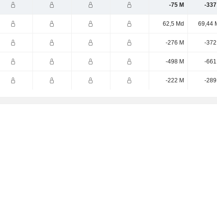
-75 M
-337
62,5 Md
69,44 
-276 M
-372
-498 M
-661
-222 M
-289