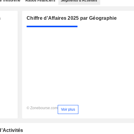
e Trésorerie
Ratios Financiers
Segments d'Activités
s
Chiffre d'Affaires 2025 par Géographie
© Zonebourse.com
Voir plus
'Activités