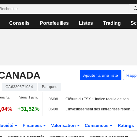
Conseils
Portefeuilles
Listes
Trading
Sc
 CANADA
Ajouter à une liste
Rapp
CA6330671034
Banques
ria. 5j.
Varia. 1 janv.
06/08
Clôture du TSX : l'indice recule de son sommet historique, le repli de la technologie éclipsant la progression de l'énergie portée par le pétrole
0,04%
+31,52%
06/08
L'investissement des entreprises rebondit au Canada sous l'impulsion de l'intelligence artificielle, selon la Banque Nationale
Société
Finances
Valorisation
Consensus
Ratings