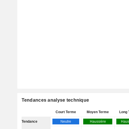
Tendances analyse technique
Court Terme
Moyen Terme
Long 
Tendance
Neutre
Haussière
Haus