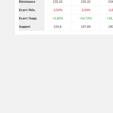
Résistance
235,32
235,32
234
Ecart / Rés.
-3,53%
-3,53%
-3,
Ecart / Supp.
+2,82%
+14,72%
+19
Support
220,8
197,89
190