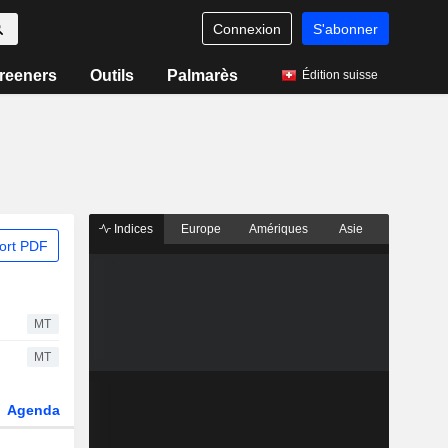
Connexion
S'abonner
reeners
Outils
Palmarès
Édition suisse
Indices
Europe
Amériques
Asie
ort PDF
MT
MT
Agenda
Secteur
Dérivés
Fonds et ETFs