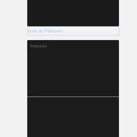
Suite du Palmarès
Palmarès