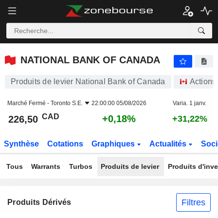
NATIONAL BANK OF CANADA
226,50
$
+0,18%
NATIONAL BANK OF CANADA
Produits de levier National Bank of Canada
Actions
Marché Fermé -
Toronto S.E.
22:00:00 05/08/2026
Varia. 1 janv.
CAD
+0,18%
226,50
+31,22%
Synthèse
Cotations
Graphiques
Actualités
Soci
Tous
Warrants
Turbos
Produits de levier
Produits d'inv
Filtres
Produits Dérivés