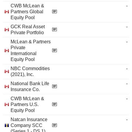
CWB McLean &
-
Partners Global
Equity Pool
GCK Real Asset
-
Private Portfolio
McLean & Partners
-
Private
International
Equity Pool
NBC Commodities
-
(2021), Inc.
National Bank Life
-
Insurance Co.
CWB McLean &
-
Partners U.S.
Equity Pool
Natcan Insurance
-
Company SCC
(Series 1 - DS 1)