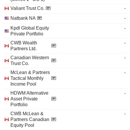
Valiant Trust Co.
-
Natbank NA
-
Kpdl Global Equity
-
Private Portfolio
CWB Wealth
-
Partners Ltd.
Canadian Western
-
Trust Co.
McLean & Partners
-
Tactical Monthly
Income Pool
HDWM Alternative
-
Asset Private
Portfolio
CWB McLean &
-
Partners Canadian
Equity Pool