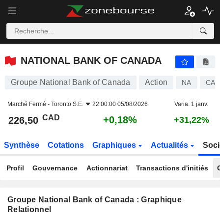
NATIONAL BANK OF CANADA
226,50
$
+0,18%
NATIONAL BANK OF CANADA
Groupe National Bank of Canada
Action
NA
CA6
Marché Fermé -
Toronto S.E.
22:00:00 05/08/2026
Varia. 1 janv.
CAD
+0,18%
226,50
+31,22%
Synthèse
Cotations
Graphiques
Actualités
Soci
Profil
Gouvernance
Actionnariat
Transactions d'initiés
Groupe National Bank of Canada : Graphique
Relationnel