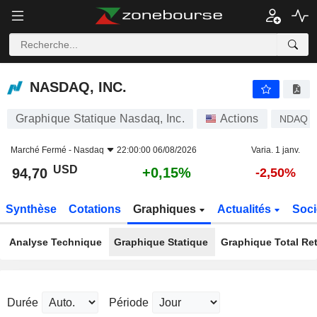
NASDAQ, INC.
94,70
$
+0,15%
NASDAQ, INC.
Graphique Statique Nasdaq, Inc.
Actions
NDAQ
Marché Fermé -
Nasdaq
22:00:00 06/08/2026
Varia. 1 janv.
USD
+0,15%
94,70
-2,50%
Synthèse
Cotations
Graphiques
Actualités
Soci
Analyse Technique
Graphique Statique
Graphique Total Re
Durée
Période