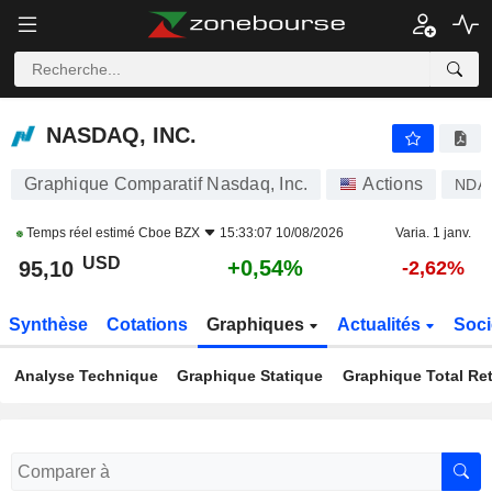
NASDAQ, INC.
95,10
$
+0,54%
NASDAQ, INC.
Graphique Comparatif Nasdaq, Inc.
Actions
NDA
Temps réel estimé
Cboe BZX
15:33:07 10/08/2026
Varia. 1 janv.
USD
+0,54%
95,10
-2,62%
Synthèse
Cotations
Graphiques
Actualités
Soci
Analyse Technique
Graphique Statique
Graphique Total Re