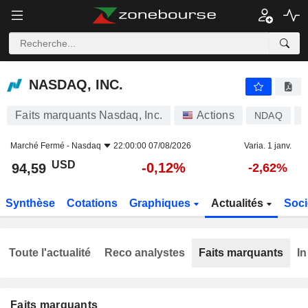
NASDAQ, INC.
94,59
$
-0,12%
NASDAQ, INC.
Faits marquants Nasdaq, Inc.
Actions
NDAQ
Marché Fermé -
Nasdaq
22:00:00 07/08/2026
Varia. 1 janv.
USD
-0,12%
94,59
-2,62%
Synthèse
Cotations
Graphiques
Actualités
Soci
Toute l'actualité
Reco analystes
Faits marquants
In
Faits marquants