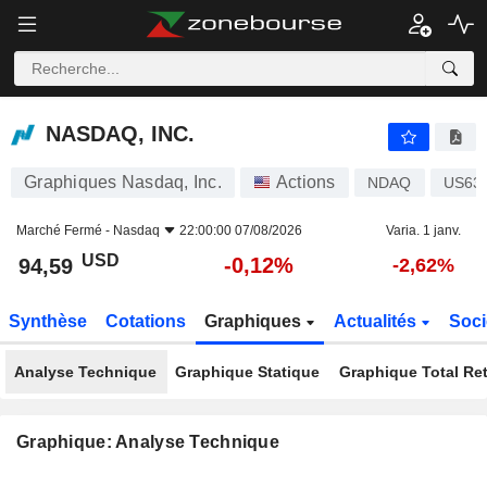
NASDAQ, INC.
94,59
$
-0,12%
NASDAQ, INC.
Graphiques Nasdaq, Inc.
Actions
NDAQ
US63
Marché Fermé -
Nasdaq
22:00:00 07/08/2026
Varia. 1 janv.
USD
-0,12%
94,59
-2,62%
Synthèse
Cotations
Graphiques
Actualités
Soci
Analyse Technique
Graphique Statique
Graphique Total Re
Graphique: Analyse Technique