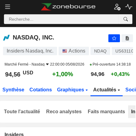
NASDAQ, INC.
94,56
$
+1,00%
NASDAQ, INC.
Insiders Nasdaq, Inc.
Actions
NDAQ
US631103
Marché Fermé -
Nasdaq
22:00:00 05/08/2026
Pré-ouverture
14:38:18
USD
+1,00%
94,56
94,96
+0,43%
Synthèse
Cotations
Graphiques
Actualités
Soci
Toute l'actualité
Reco analystes
Faits marquants
In
Insiders