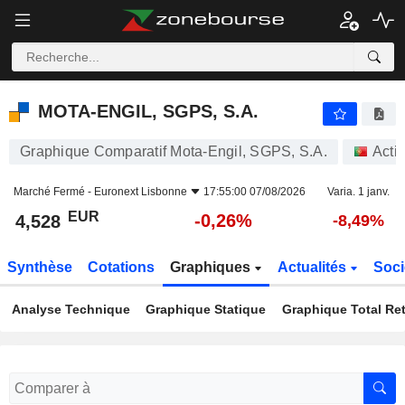
MOTA-ENGIL, SGPS, S.A.
4,528
€
-0,26%
MOTA-ENGIL, SGPS, S.A.
Graphique Comparatif Mota-Engil, SGPS, S.A.
Acti
Marché Fermé -
Euronext Lisbonne
17:55:00 07/08/2026
Varia. 1 janv.
EUR
-0,26%
4,528
-8,49%
Synthèse
Cotations
Graphiques
Actualités
Soci
Analyse Technique
Graphique Statique
Graphique Total Re