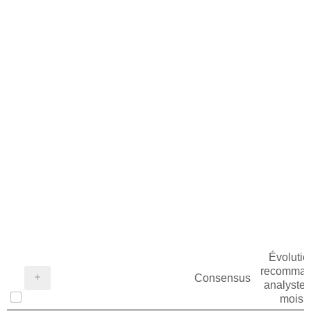
Évolutio
recomman
Consensus
analystes
mois