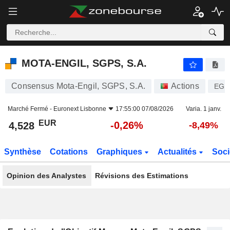
MOTA-ENGIL, SGPS, S.A.
4,528
€
-0,26%
MOTA-ENGIL, SGPS, S.A.
Consensus Mota-Engil, SGPS, S.A.
Actions
EGL
Marché Fermé -
Euronext Lisbonne
17:55:00 07/08/2026
Varia. 1 janv.
EUR
-0,26%
4,528
-8,49%
Synthèse
Cotations
Graphiques
Actualités
Soci
Opinion des Analystes
Révisions des Estimations