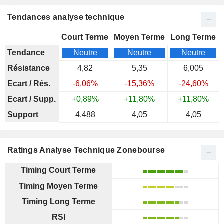
Tendances analyse technique
Court Terme
Moyen Terme
Long Terme
Tendance
Neutre
Neutre
Neutre
Résistance
4,82
5,35
6,005
Ecart / Rés.
-6,06%
-15,36%
-24,60%
Ecart / Supp.
+0,89%
+11,80%
+11,80%
Support
4,488
4,05
4,05
Ratings Analyse Technique Zonebourse
Timing Court Terme
Timing Moyen Terme
Timing Long Terme
RSI